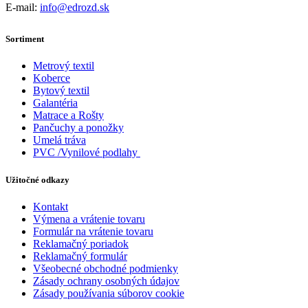
E-mail:
info@edrozd.sk
Sortiment
Metrový textil
Koberce
Bytový textil
Galantéria
Matrace a Rošty
Pančuchy a ponožky
Umelá tráva
PVC /Vynilové podlahy
Užitočné odkazy
Kontakt
Výmena a vrátenie tovaru
Formulár na vrátenie tovaru
Reklamačný poriadok
Reklamačný formulár
Všeobecné obchodné podmienky
Zásady ochrany osobných údajov
Zásady používania súborov cookie