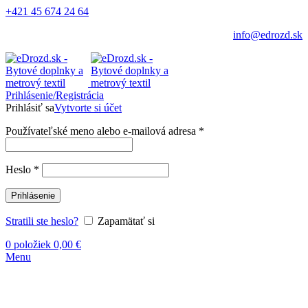
+421 45 674 24 64
info@edrozd.sk
Prihlásenie/Registrácia
Prihlásiť sa
Vytvorte si účet
Používateľské meno alebo e-mailová adresa
*
Heslo
*
Prihlásenie
Stratili ste heslo?
Zapamätať si
0
položiek
0,00
€
Menu
Vypredané