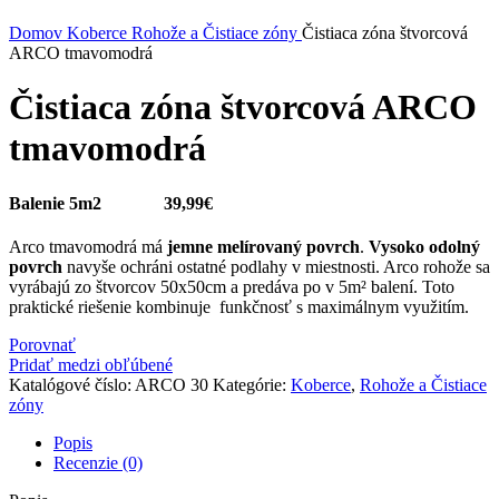
Kliknite sem ak chcete zväčšiť
Domov
Koberce
Rohože a Čistiace zóny
Čistiaca zóna štvorcová
ARCO tmavomodrá
Čistiaca zóna štvorcová ARCO
tmavomodrá
Balenie 5m2 39,99€
Arco tmavomodrá má
jemne melírovaný povrch
.
Vysoko odolný
povrch
navyše ochráni ostatné podlahy v miestnosti. Arco rohože sa
vyrábajú zo štvorcov 50x50cm a predáva po v 5m² balení. Toto
praktické riešenie kombinuje funkčnosť s maximálnym využitím.
Porovnať
Pridať medzi obľúbené
Katalógové číslo:
ARCO 30
Kategórie:
Koberce
,
Rohože a Čistiace
zóny
Popis
Recenzie (0)