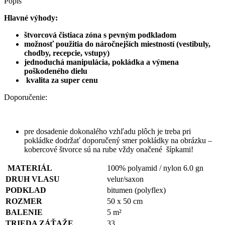
Popis
Hlavné výhody:
štvorcová čistiaca zóna s pevným podkladom
možnosť použitia do náročnejších miestností (vestibuly,
chodby, recepcie, vstupy)
jednoduchá manipulácia, pokládka a výmena
poškodeného dielu
kvalita za super cenu
Doporučenie:
pre dosadenie dokonalého vzhľadu plôch je treba pri
pokládke dodržať doporučený smer pokládky na obrázku –
kobercové štvorce sú na rube vždy onačené šípkami!
MATERIÁL
100% polyamid / nylon 6.0 gn
DRUH VLASU
velur/saxon
PODKLAD
bitumen (polyflex)
ROZMER
50 x 50 cm
BALENIE
5 m²
TRIEDA ZÁŤAŽE
33