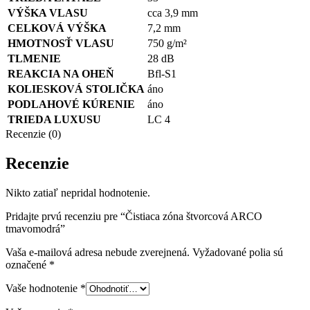
VÝŠKA VLASU
cca 3,9 mm
CELKOVÁ VÝŠKA
7,2 mm
HMOTNOSŤ VLASU
750 g/m²
TLMENIE
28 dB
REAKCIA NA OHEŇ
Bfl-S1
KOLIESKOVÁ STOLIČKA
áno
PODLAHOVÉ KÚRENIE
áno
TRIEDA LUXUSU
LC 4
Recenzie (0)
Recenzie
Nikto zatiaľ nepridal hodnotenie.
Pridajte prvú recenziu pre “Čistiaca zóna štvorcová ARCO
tmavomodrá”
Vaša e-mailová adresa nebude zverejnená.
Vyžadované polia sú
označené
*
Vaše hodnotenie
*