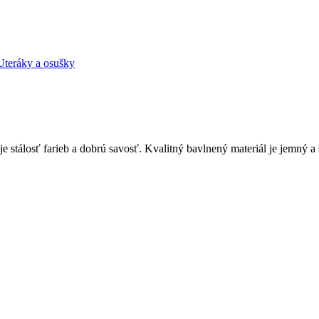
Uteráky a osušky
 stálosť farieb a dobrú savosť. Kvalitný bavlnený materiál je jemný a š