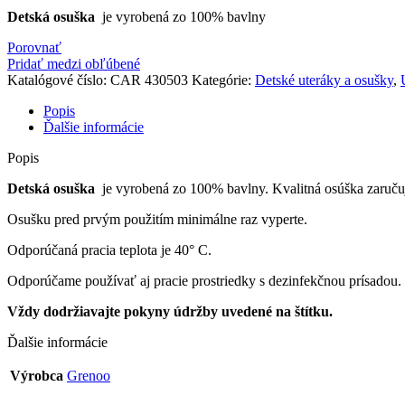
Detská osuška
je vyrobená zo 100% bavlny
Porovnať
Pridať medzi obľúbené
Katalógové číslo:
CAR 430503
Kategórie:
Detské uteráky a osušky
,
Popis
Ďalšie informácie
Popis
Detská osuška
je vyrobená zo 100% bavlny. Kvalitná osúška zaručuje
Osušku pred prvým použitím minimálne raz vyperte.
Odporúčaná pracia teplota je 40° C.
Odporúčame používať aj pracie prostriedky s dezinfekčnou prísadou.
Vždy dodržiavajte pokyny údržby uvedené na štítku.
Ďalšie informácie
Výrobca
Grenoo