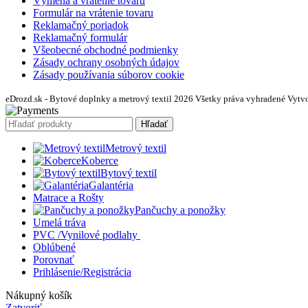
Výmena a vrátenie tovaru
Formulár na vrátenie tovaru
Reklamačný poriadok
Reklamačný formulár
Všeobecné obchodné podmienky
Zásady ochrany osobných údajov
Zásady používania súborov cookie
eDrozd.sk - Bytové doplnky a metrový textil 2026 Všetky práva vyhradené
Vytvo
Hľadať
Metrový textil
Koberce
Bytový textil
Galantéria
Matrace a Rošty
Pančuchy a ponožky
Umelá tráva
PVC /Vynilové podlahy
Oblúbené
Porovnať
Prihlásenie/Registrácia
Nákupný košík
Zatvoriť