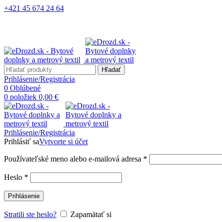
+421 45 674 24 64
Hľadať
Prihlásenie/Registrácia
0
Oblúbené
0
položiek
0,00
€
Prihlásenie/Registrácia
Prihlásiť sa
Vytvorte si účet
Používateľské meno alebo e-mailová adresa
*
Heslo
*
Prihlásenie
Stratili ste heslo?
Zapamätať si