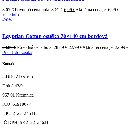
8,65
€
Pôvodná cena bola: 8,65 €.
6,99
€
Aktuálna cena je: 6,99 €.
Viac info
-20%
Egyptian Cotton osuška 70×140 cm bordová
28,89
€
Pôvodná cena bola: 28,89 €.
22,99
€
Aktuálna cena je: 22,99 €
Pridať do košíka
Kontakt
e-DROZD s. r. o.
Dolná 43/9
967 01 Kremnica
IČO: 55918077
DIČ: 2122124631
IČ DPH: SK2122124631