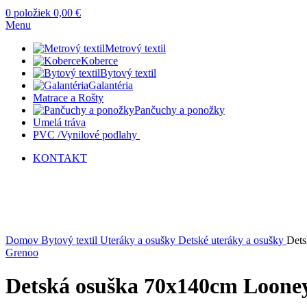
0
položiek
0,00
€
Menu
Metrový textil
Koberce
Bytový textil
Galantéria
Matrace a Rošty
Pančuchy a ponožky
Umelá tráva
PVC /Vynilové podlahy
KONTAKT
Vypredané
Kliknite sem ak chcete zväčšiť
Domov
Bytový textil
Uteráky a osušky
Detské uteráky a osušky
Dets
Grenoo
Detská osuška 70x140cm Loone