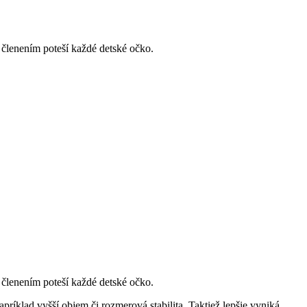
 členením poteší každé detské očko.
 členením poteší každé detské očko.
ríklad vyšší objem či rozmerová stabilita. Taktiež lepšie vyniká