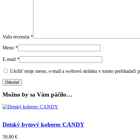
Vaša recenzia
*
Meno
*
E-mail
*
Uložiť moje meno, e-mail a webovú stránku v tomto prehliadači 
Možno by sa Vám páčilo…
Detský bytový koberec CANDY
59,80
€