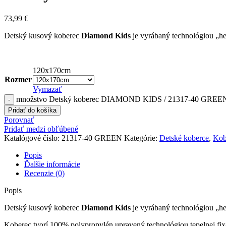
73,99
€
Detský
kusový koberec
Diamond Kids
je vyrábaný technológiou „hea
120x170cm
Rozmer
Vymazať
množstvo Detský koberec DIAMOND KIDS / 21317-40 GREE
Pridať do košíka
Porovnať
Pridať medzi obľúbené
Katalógové číslo:
21317-40 GREEN
Kategórie:
Detské koberce
,
Kob
Popis
Ďalšie informácie
Recenzie (0)
Popis
Detský
kusový koberec
Diamond Kids
je vyrábaný technológiou „hea
Koberec tvorí 100% polypropylén upravený technológiou tepelnej fixác