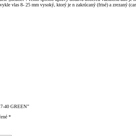
ykle vlas 8- 25 mm vysoký, ktorý je n zakrúcaný (frisé) a zrezaný (ca
1317-40 GREEN”
čené
*