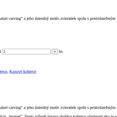
tset carving“ a jeho ústredný motív zvieratiek spolu s pestrofarebným
N
ks
erce
,
Kusové koberce
tset carving“ a jeho ústredný motív zvieratiek spolu s pestrofarebným
ie „heatset”. Tento spôsob úpravy dodáva kobercu vlastnosti ako je nap