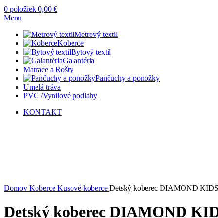
0
položiek
0,00
€
Menu
Metrový textil
Koberce
Bytový textil
Galantéria
Matrace a Rošty
Pančuchy a ponožky
Umelá tráva
PVC /Vynilové podlahy
KONTAKT
Kliknite sem ak chcete zväčšiť
Domov
Koberce
Kusové koberce
Detský koberec DIAMOND KIDS
Detský koberec DIAMOND KID