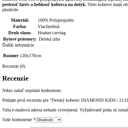
pestrosť farev a hebkosť koberca na dotyk.
Tieto koberce majú obv
plasticite.
Materiál:
100% Polypropylén
Farba:
Viacfarebná
Druh vlasu:
Heatset carving
Bytové priestory:
Detská izba
Ďalšie informácie
Rozmer
120x170cm
Recenzie (0)
Recenzie
Nikto zatiaľ nepridal hodnotenie.
Pridajte prvú recenziu pre “Detský koberec DIAMOND KIDS / 2
Vaša e-mailová adresa nebude zverejnená.
Vyžadované polia sú ozna
Vaše hodnotenie
*