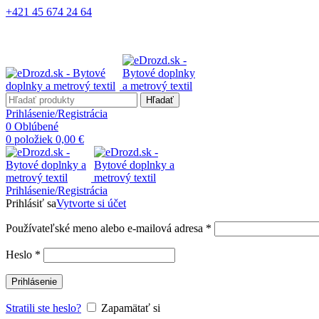
+421 45 674 24 64
Hľadať
Prihlásenie/Registrácia
0
Oblúbené
0
položiek
0,00
€
Prihlásenie/Registrácia
Prihlásiť sa
Vytvorte si účet
Používateľské meno alebo e-mailová adresa
*
Heslo
*
Prihlásenie
Stratili ste heslo?
Zapamätať si