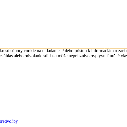
ko sú súbory cookie na ukladanie a/alebo prístup k informáciám o zari
Nesúhlas alebo odvolanie súhlasu môže nepriaznivo ovplyvniť určité vlas
predvoľby