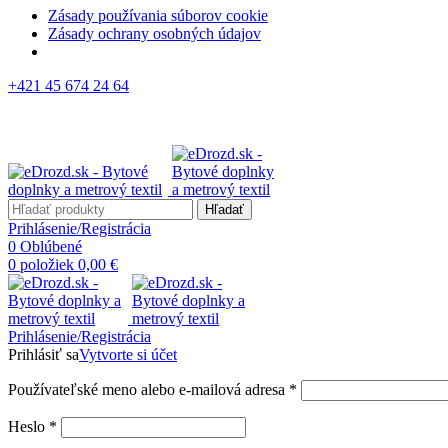
Zásady používania súborov cookie
Zásady ochrany osobných údajov
+421 45 674 24 64
Hľadať
Prihlásenie/Registrácia
0
Oblúbené
0
položiek
0,00
€
Prihlásenie/Registrácia
Prihlásiť sa
Vytvorte si účet
Používateľské meno alebo e-mailová adresa
*
Heslo
*