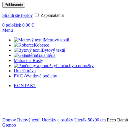
Prihlásenie
Stratili ste heslo?
Zapamätať si
0
položiek
0,00
€
Menu
Metrový textil
Koberce
Bytový textil
Galantéria
Matrace a Rošty
Pančuchy a ponožky
Umelá tráva
PVC /Vynilové podlahy
KONTAKT
-20%
Vypredané
Kliknite sem ak chcete zväčšiť
Domov
Bytový textil
Uteráky a osušky
Uterák 50x90 cm
Ecco Bambo
Grenoo