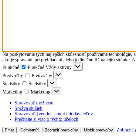
Na poskytovanie tých najlepších skúseností používame technológie, a
ako je správanie pri prehliadaní alebo jedinečné ID na tejto stránke. 
Funkčné
Funkčné
Vždy aktívny
Predvoľby
Predvoľby
Štatistiky
Štatistiky
Marketing
Marketing
Spravovať možnosti
Správa služieb
Spravovať {vendor_count} dodávateľov
Prečítajte si viac o týchto účeloch
Zobraziť 
Prijať
Odmietnúť
Zobraziť predvoľby
Uložiť predvoľby