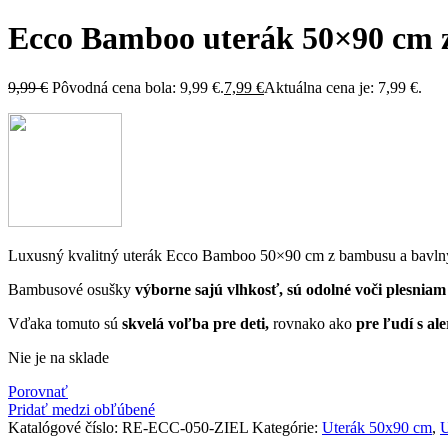
Ecco Bamboo uterák 50×90 cm 
9,99
€
Pôvodná cena bola: 9,99 €.
7,99
€
Aktuálna cena je: 7,99 €.
Luxusný kvalitný uterák Ecco Bamboo 50×90 cm z bambusu a bavln
Bambusové osušky
výborne sajú vlhkosť, sú odolné voči plesniam
Vďaka tomuto sú
skvelá voľba pre deti,
rovnako ako
pre ľudí s al
Nie je na sklade
Porovnať
Pridať medzi obľúbené
Katalógové číslo:
RE-ECC-050-ZIEL
Kategórie:
Uterák 50x90 cm
,
U