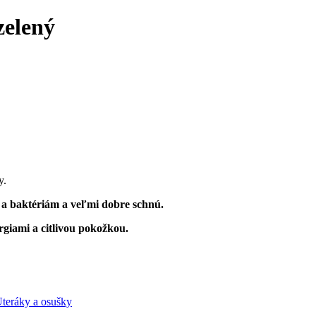
zelený
y.
 a baktériám a veľmi dobre schnú.
ergiami a citlivou pokožkou.
teráky a osušky