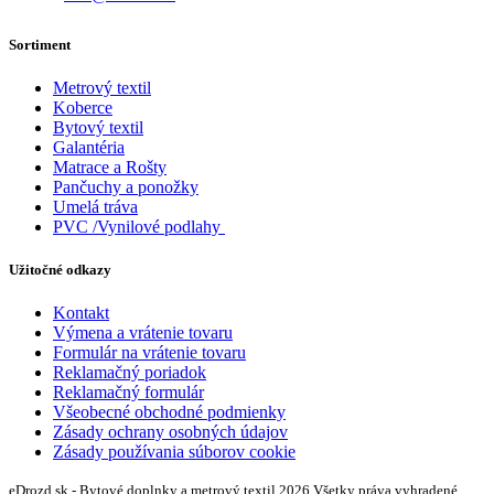
Sortiment
Metrový textil
Koberce
Bytový textil
Galantéria
Matrace a Rošty
Pančuchy a ponožky
Umelá tráva
PVC /Vynilové podlahy
Užitočné odkazy
Kontakt
Výmena a vrátenie tovaru
Formulár na vrátenie tovaru
Reklamačný poriadok
Reklamačný formulár
Všeobecné obchodné podmienky
Zásady ochrany osobných údajov
Zásady používania súborov cookie
eDrozd.sk - Bytové doplnky a metrový textil 2026 Všetky práva vyhradené