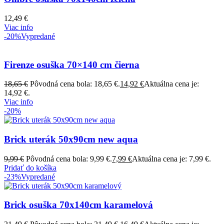
12,49
€
Viac info
-20%
Vypredané
Firenze osuška 70×140 cm čierna
18,65
€
Pôvodná cena bola: 18,65 €.
14,92
€
Aktuálna cena je:
14,92 €.
Viac info
-20%
Brick uterák 50x90cm new aqua
9,99
€
Pôvodná cena bola: 9,99 €.
7,99
€
Aktuálna cena je: 7,99 €.
Pridať do košíka
-23%
Vypredané
Brick osuška 70x140cm karamelová