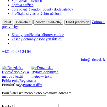
Spravovať možnosti
Správa služieb
Spravovať {vendor_count} dodávateľov
Prečítajte si viac o týchto účeloch
Zobraziť
Prijať
Odmietnúť
Zobraziť predvoľby
Uložiť predvoľby
predvoľby
Zásady používania súborov cookie
Zásady ochrany osobných údajov
+421 45 674 24 64
info@edrozd.sk
Prihlásenie/Registrácia
Prihlásiť sa
Vytvorte si účet
Používateľské meno alebo e-mailová adresa
*
Heslo
*