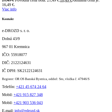
21,49
€
Pôvodná cena bola: 21,49 €.
16,49
€
Aktuálna cena je:
16,49 €.
Viac info
Kontakt
e-DROZD s. r. o.
Dolná 43/9
967 01 Kremnica
IČO: 55918077
DIČ: 2122124631
IČ DPH: SK2122124631
Register: OR OS Banská Bystrica, oddiel: Sro, vložka č. 47946/S
Telefón:
+421 45 674 24 64
Mobil:
+421 915 827 348
Mobil:
+421 903 536 043
E-mail:
info@edrozd.sk