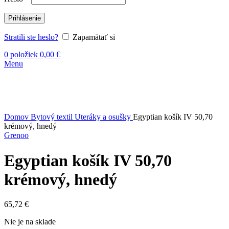
Prihlásenie
Stratili ste heslo?
Zapamätať si
0
položiek
0,00
€
Menu
Vypredané
Kliknite sem ak chcete zväčšiť
Domov
Bytový textil
Uteráky a osušky
Egyptian košík IV 50,70
krémový, hnedý
Grenoo
Egyptian košík IV 50,70
krémový, hnedý
65,72
€
Nie je na sklade