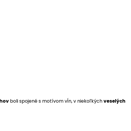
chov
boli spojené s motívom vĺn, v niekoľkých
veselých