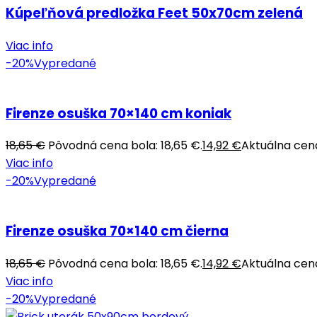
Kúpeľňová predložka Feet 50x70cm zelená
Viac info
-20%
Vypredané
Firenze osuška 70×140 cm koniak
18,65
€
Pôvodná cena bola: 18,65 €.
14,92
€
Aktuálna cena 
Viac info
-20%
Vypredané
Firenze osuška 70×140 cm čierna
18,65
€
Pôvodná cena bola: 18,65 €.
14,92
€
Aktuálna cena 
Viac info
-20%
Vypredané