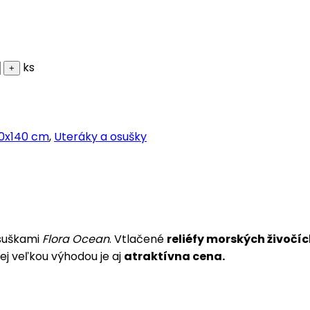
ks
0x140 cm
,
Uteráky a osušky
osuškami
Flora Ocean
. Vtlačené
reliéfy morských živočí
jej veľkou výhodou je aj
atraktívna cena.