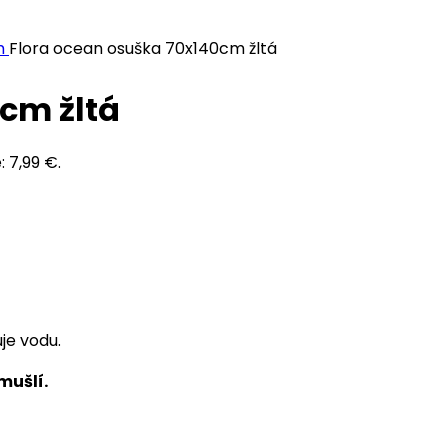
m
Flora ocean osuška 70x140cm žltá
cm žltá
: 7,99 €.
je vodu.
mušlí.