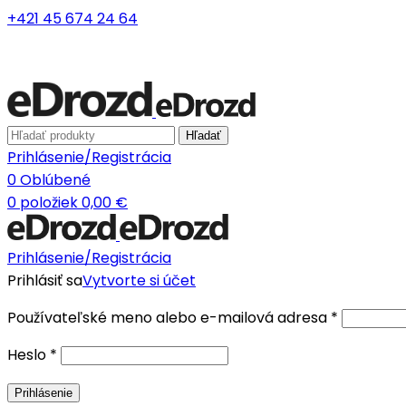
+421 45 674 24 64
Hľadať
Prihlásenie/Registrácia
0
Oblúbené
0
položiek
0,00
€
Prihlásenie/Registrácia
Prihlásiť sa
Vytvorte si účet
Používateľské meno alebo e-mailová adresa
*
Heslo
*
Prihlásenie