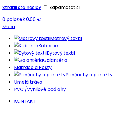
Stratili ste heslo?
Zapamätať si
0
položiek
0,00
€
Menu
Metrový textil
Koberce
Bytový textil
Galantéria
Matrace a Rošty
Pančuchy a ponožky
Umelá tráva
PVC /Vynilové podlahy
KONTAKT
-20%