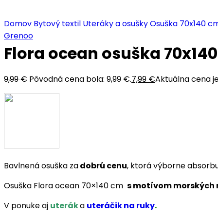
Kliknite sem ak chcete zväčšiť
Domov
Bytový textil
Uteráky a osušky
Osuška 70x140 c
Grenoo
Flora ocean osuška 70x140
9,99
€
Pôvodná cena bola: 9,99 €.
7,99
€
Aktuálna cena je
Bavlnená osuška za
dobrú cenu
, ktorá výborne absorbu
Osuška Flora ocean 70×140 cm
s motívom morských 
V ponuke aj
uterák
a
uteráčik na ruky
.