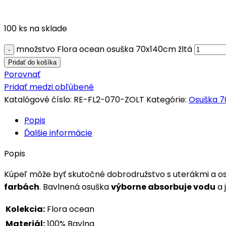
100 ks na sklade
množstvo Flora ocean osuška 70x140cm žltá
Pridať do košíka
Porovnať
Pridať medzi obľúbené
Katalógové číslo:
RE-FL2-070-ZOLT
Kategórie:
Osuška 7
Popis
Ďalšie informácie
Popis
Kúpeľ môže byť skutočné dobrodružstvo s uterákmi a 
farbách
. Bavlnená osuška
výborne absorbuje vodu
a 
Kolekcia:
Flora ocean
Materiál:
100% Bavlna