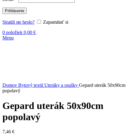
Prihlásenie
Stratili ste heslo?
Zapamätať si
0
položiek
0,00
€
Menu
Kliknite sem ak chcete zväčšiť
Domov
Bytový textil
Uteráky a osušky
Gepard uterák 50x90cm
popolavý
Gepard uterák 50x90cm
popolavý
7,46
€