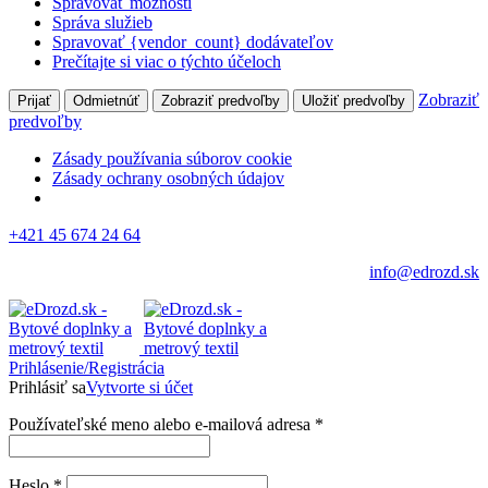
Spravovať možnosti
Správa služieb
Spravovať {vendor_count} dodávateľov
Prečítajte si viac o týchto účeloch
Zobraziť
Prijať
Odmietnúť
Zobraziť predvoľby
Uložiť predvoľby
predvoľby
Zásady používania súborov cookie
Zásady ochrany osobných údajov
+421 45 674 24 64
info@edrozd.sk
Prihlásenie/Registrácia
Prihlásiť sa
Vytvorte si účet
Používateľské meno alebo e-mailová adresa
*
Heslo
*