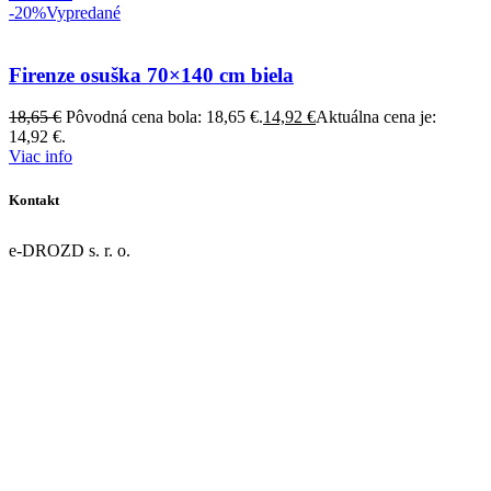
-20%
Vypredané
Firenze osuška 70×140 cm biela
18,65
€
Pôvodná cena bola: 18,65 €.
14,92
€
Aktuálna cena je:
14,92 €.
Viac info
Kontakt
e-DROZD s. r. o.
Dolná 43/9
967 01 Kremnica
IČO: 55918077
DIČ: 2122124631
IČ DPH: SK2122124631
Register: OR OS Banská Bystrica, oddiel: Sro, vložka č. 47946/S