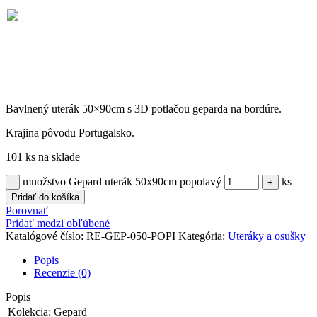
Bavlnený uterák 50×90cm s 3D potlačou geparda na bordúre.
Krajina pôvodu Portugalsko.
101 ks na sklade
množstvo Gepard uterák 50x90cm popolavý
ks
Pridať do košíka
Porovnať
Pridať medzi obľúbené
Katalógové číslo:
RE-GEP-050-POPI
Kategória:
Uteráky a osušky
Popis
Recenzie (0)
Popis
Kolekcia:
Gepard