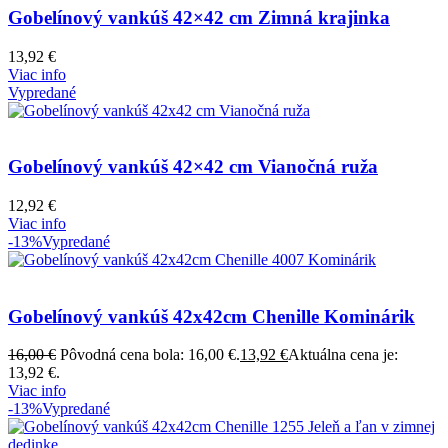
Gobelínový vankúš 42×42 cm Zimná krajinka
13,92
€
Viac info
Vypredané
Gobelínový vankúš 42×42 cm Vianočná ruža
12,92
€
Viac info
-13%
Vypredané
Gobelínový vankúš 42x42cm Chenille Kominárik
16,00
€
Pôvodná cena bola: 16,00 €.
13,92
€
Aktuálna cena je:
13,92 €.
Viac info
-13%
Vypredané