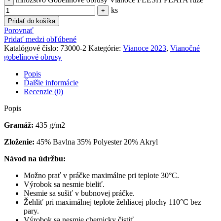
ks
Pridať do košíka
Porovnať
Pridať medzi obľúbené
Katalógové číslo:
73000-2
Kategórie:
Vianoce 2023
,
Vianočné
gobelínové obrusy
Popis
Ďalšie informácie
Recenzie (0)
Popis
Gramáž:
435 g/m2
Zloženie:
45% Bavlna 35% Polyester 20% Akryl
Návod na údržbu:
Možno prať v práčke maximálne pri teplote 30°C.
Výrobok sa nesmie bieliť.
Nesmie sa sušiť v bubnovej práčke.
Žehliť pri maximálnej teplote žehliacej plochy 110°C bez
pary.
Výrobok sa nesmie chemicky čistiť.