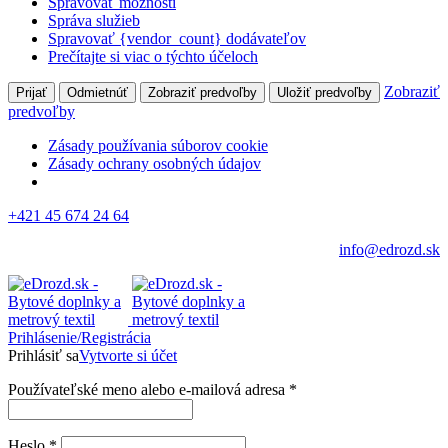
Spravovať možnosti
Správa služieb
Spravovať {vendor_count} dodávateľov
Prečítajte si viac o týchto účeloch
Zobraziť
Prijať
Odmietnúť
Zobraziť predvoľby
Uložiť predvoľby
predvoľby
Zásady používania súborov cookie
Zásady ochrany osobných údajov
+421 45 674 24 64
info@edrozd.sk
Prihlásenie/Registrácia
Prihlásiť sa
Vytvorte si účet
Používateľské meno alebo e-mailová adresa
*
Heslo
*