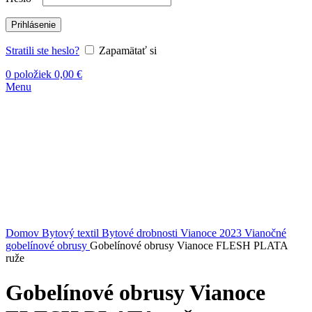
Prihlásenie
Stratili ste heslo?
Zapamätať si
0
položiek
0,00
€
Menu
Vypredané
Kliknite sem ak chcete zväčšiť
Domov
Bytový textil
Bytové drobnosti
Vianoce 2023
Vianočné
gobelínové obrusy
Gobelínové obrusy Vianoce FLESH PLATA
ruže
Gobelínové obrusy Vianoce