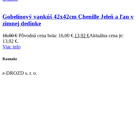
Gobelínový vankúš 42x42cm Chenille Jeleň a ľan v
zimnej dedinke
16,00
€
Pôvodná cena bola: 16,00 €.
13,92
€
Aktuálna cena je:
13,92 €.
Viac info
Kontakt
e-DROZD s. r. o.
Dolná 43/9
967 01 Kremnica
IČO: 55918077
DIČ: 2122124631
IČ DPH: SK2122124631
Register: OR OS Banská Bystrica, oddiel: Sro, vložka č. 47946/S