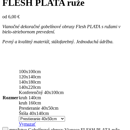
FLESH PLATA ruže
od
6,00
€
Vianočné
dekoračné gobelínové obrusy Flesh PLATA s ružami v
bielo-striebornom prevedení.
Pevný a kvalitný materiál, stálofarebný. Jednoduchá údržba.
100x100cm
120x140cm
140x180cm
140x220cm
Konferenčný 40x100cm
Rozmer
kruh 140cm
kruh 160cm
Prestieranie 40x50cm
Štóla 40x140cm
Vymazať
množstvo Gobelínové obrusy Vianoce FLESH PLATA ruže