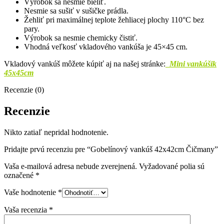
Výrobok sa nesmie bieliť.
Nesmie sa sušiť v sušičke prádla.
Žehliť pri maximálnej teplote žehliacej plochy 110°C bez
pary.
Výrobok sa nesmie chemicky čistiť.
Vhodná veľkosť vkladového vankúša je 45×45 cm.
Vkladový vankúš môžete kúpiť aj na našej stránke:
Mini vankúšik
45x45cm
Recenzie (0)
Recenzie
Nikto zatiaľ nepridal hodnotenie.
Pridajte prvú recenziu pre “Gobelínový vankúš 42x42cm Čičmany”
Vaša e-mailová adresa nebude zverejnená.
Vyžadované polia sú
označené
*
Vaše hodnotenie
*
Vaša recenzia
*