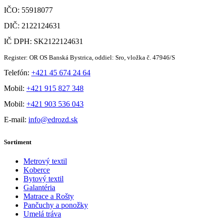
IČO: 55918077
DIČ: 2122124631
IČ DPH: SK2122124631
Register: OR OS Banská Bystrica, oddiel: Sro, vložka č. 47946/S
Telefón:
+421 45 674 24 64
Mobil:
+421 915 827 348
Mobil:
+421 903 536 043
E-mail:
info@edrozd.sk
Sortiment
Metrový textil
Koberce
Bytový textil
Galantéria
Matrace a Rošty
Pančuchy a ponožky
Umelá tráva