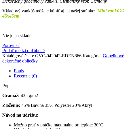
Dekoračný gobelínový vankúš. Čičmansky vzor. Čičmany.
Vkladový vankúš môžete kúpiť aj na našej stránke:
Mini vankúšik
45x45cm
Nie je na sklade
Porovnať
Pridať medzi obľúbené
Katalógové číslo:
GVC-042042-EDEN866
Kategória:
Gobelínové
dekoračné obliečky
Popis
Recenzie (0)
Popis
Gramáž:
435 g/m2
Zloženie:
45% Bavlna 35% Polyester 20% Akryl
Návod na údržbu:
Možno prať v práčke maximálne pri teplote 30°C.