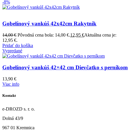
-8%
Gobelínový vankúš 42x42cm Rakytník
14,00
€
Pôvodná cena bola: 14,00 €.
12,95
€
Aktuálna cena je:
12,95 €.
Pridať do košíka
Vypredané
Gobelínový vankúš 42×42 cm Dievčatko s perníkom
13,90
€
Viac info
Kontakt
e-DROZD s. r. o.
Dolná 43/9
967 01 Kremnica