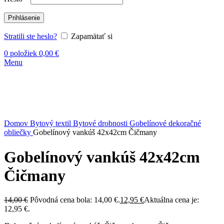
Prihlásenie
Stratili ste heslo?
Zapamätať si
0
položiek
0,00
€
Menu
-8%
Vypredané
Kliknite sem ak chcete zväčšiť
Domov
Bytový textil
Bytové drobnosti
Gobelínové dekoračné
obliečky
Gobelínový vankúš 42x42cm Čičmany
Gobelínový vankúš 42x42cm
Čičmany
14,00
€
Pôvodná cena bola: 14,00 €.
12,95
€
Aktuálna cena je:
12,95 €.