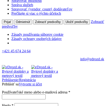
Spravovať možnosti
Správa služieb
Spravovať {vendor_count} dodávateľov
Prečítajte si viac o týchto účeloch
Zobraziť
Prijať
Odmietnúť
Zobraziť predvoľby
Uložiť predvoľby
predvoľby
Zásady používania súborov cookie
Zásady ochrany osobných údajov
+421 45 674 24 64
info@edrozd.sk
Prihlásenie/Registrácia
Prihlásiť sa
Vytvorte si účet
Používateľské meno alebo e-mailová adresa
*
Heslo
*