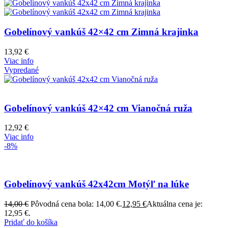
Gobelínový vankúš 42×42 cm Zimná krajinka
13,92
€
Viac info
Vypredané
Gobelínový vankúš 42×42 cm Vianočná ruža
12,92
€
Viac info
-8%
Gobelínový vankúš 42x42cm Motýľ na lúke
14,00
€
Pôvodná cena bola: 14,00 €.
12,95
€
Aktuálna cena je:
12,95 €.
Pridať do košíka