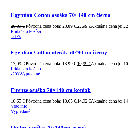
Egyptian Cotton osuška 70×140 cm čierna
28,89
€
Pôvodná cena bola: 28,89 €.
22,99
€
Aktuálna cena je: 22
Pridať do košíka
-21%
Egyptian Cotton uterák 50×90 cm čierny
13,99
€
Pôvodná cena bola: 13,99 €.
10,99
€
Aktuálna cena je: 10
Pridať do košíka
-20%
Vypredané
Firenze osuška 70×140 cm koniak
18,65
€
Pôvodná cena bola: 18,65 €.
14,92
€
Aktuálna cena je: 14
Viac info
Vypredané
Ombre osuška 70x140cm zelená