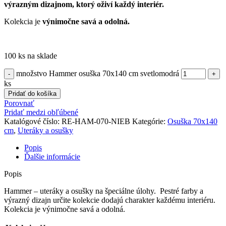
výrazným dizajnom, ktorý oživí každý interiér.
Kolekcia je
výnimočne savá a odolná.
100 ks na sklade
množstvo Hammer osuška 70x140 cm svetlomodrá
ks
Pridať do košíka
Porovnať
Pridať medzi obľúbené
Katalógové číslo:
RE-HAM-070-NIEB
Kategórie:
Osuška 70x140
cm
,
Uteráky a osušky
Popis
Ďalšie informácie
Popis
Hammer – uteráky a osušky na špeciálne úlohy. Pestré farby a
výrazný dizajn určite kolekcie dodajú charakter každému interiéru.
Kolekcia je výnimočne savá a odolná.