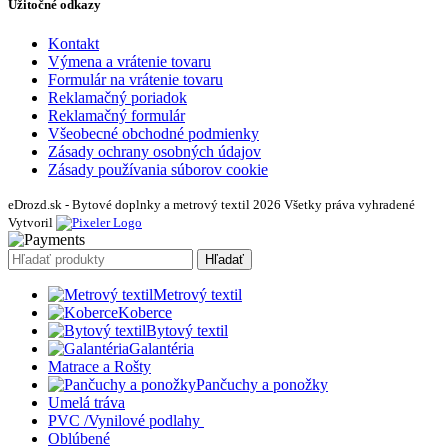
Užitočné odkazy
Kontakt
Výmena a vrátenie tovaru
Formulár na vrátenie tovaru
Reklamačný poriadok
Reklamačný formulár
Všeobecné obchodné podmienky
Zásady ochrany osobných údajov
Zásady používania súborov cookie
eDrozd.sk - Bytové doplnky a metrový textil 2026 Všetky práva vyhradené
Vytvoril
Hľadať
Metrový textil
Koberce
Bytový textil
Galantéria
Matrace a Rošty
Pančuchy a ponožky
Umelá tráva
PVC /Vynilové podlahy
Oblúbené