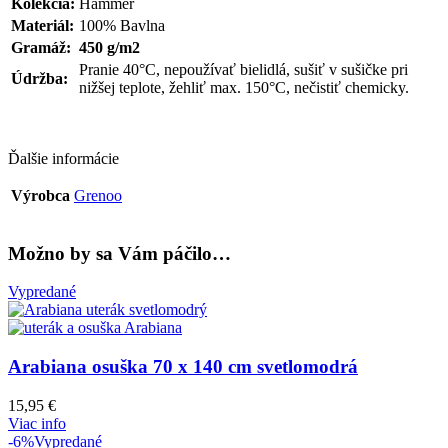
Kolekcia:
Hammer
Materiál:
100% Bavlna
Gramáž:
450 g/m2
Pranie 40°C, nepoužívať bielidlá, sušiť v sušičke pri
Údržba:
nižšej teplote, žehliť max. 150°C, nečistiť chemicky.
Ďalšie informácie
Výrobca
Grenoo
Možno by sa Vám páčilo…
Vypredané
Arabiana osuška 70 x 140 cm svetlomodrá
15,95
€
Viac info
-6%
Vypredané