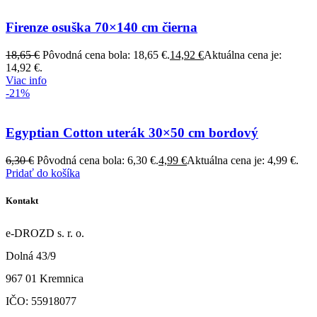
Firenze osuška 70×140 cm čierna
18,65
€
Pôvodná cena bola: 18,65 €.
14,92
€
Aktuálna cena je:
14,92 €.
Viac info
-21%
Egyptian Cotton uterák 30×50 cm bordový
6,30
€
Pôvodná cena bola: 6,30 €.
4,99
€
Aktuálna cena je: 4,99 €.
Pridať do košíka
Kontakt
e-DROZD s. r. o.
Dolná 43/9
967 01 Kremnica
IČO: 55918077