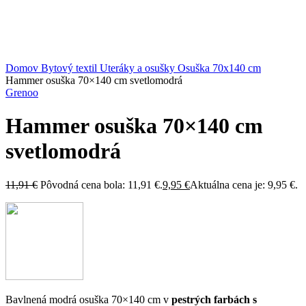
Kliknite sem ak chcete zväčšiť
Domov
Bytový textil
Uteráky a osušky
Osuška 70x140 cm
Hammer osuška 70×140 cm svetlomodrá
Grenoo
Hammer osuška 70×140 cm
svetlomodrá
11,91
€
Pôvodná cena bola: 11,91 €.
9,95
€
Aktuálna cena je: 9,95 €.
Bavlnená modrá osuška 70×140 cm v
pestrých farbách s