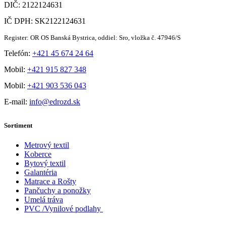
DIČ: 2122124631
IČ DPH: SK2122124631
Register: OR OS Banská Bystrica, oddiel: Sro, vložka č. 47946/S
Telefón:
+421 45 674 24 64
Mobil:
+421 915 827 348
Mobil:
+421 903 536 043
E-mail:
info@edrozd.sk
Sortiment
Metrový textil
Koberce
Bytový textil
Galantéria
Matrace a Rošty
Pančuchy a ponožky
Umelá tráva
PVC /Vynilové podlahy