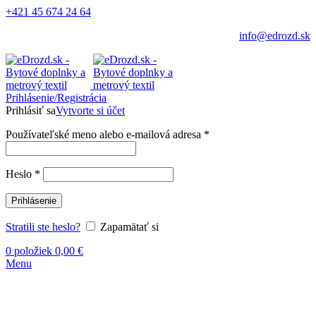
+421 45 674 24 64
info@edrozd.sk
Prihlásenie/Registrácia
Prihlásiť sa
Vytvorte si účet
Používateľské meno alebo e-mailová adresa
*
Heslo
*
Prihlásenie
Stratili ste heslo?
Zapamätať si
0
položiek
0,00
€
Menu
-16%