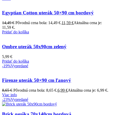
Egyptian Cotton uterák 50×90 cm bordový
14,49
€
Pôvodná cena bola: 14,49 €.
11,59
€
Aktuálna cena je:
11,59 €.
Pridať do košíka
Ombre uterák 50x90cm zelený
5,99
€
Pridať do košíka
-19%
Vypredané
Firenze uterák 50×90 cm ľanový
8,65
€
Pôvodná cena bola: 8,65 €.
6,99
€
Aktuálna cena je: 6,99 €.
Viac info
-23%
Vypredané
Brick osuška 70x140cm bordová