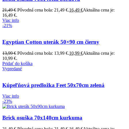
21,49
€
Pôvodná cena bola: 21,49 €.
16,49
€
Aktuálna cena je:
16,49 €.
Viac info
-21%
Egyptian Cotton uterák 50×90 cm čierny
13,99
€
Pôvodná cena bola: 13,99 €.
10,99
€
Aktuálna cena je:
10,99 €.
Pridať do košíka
Vypredané
Kúpeľňová predložka Feet 50x70cm zelená
Viac info
-23%
Brick osuška 70x140cm kurkuma
21,49
€
Pôvodná cena bola: 21,49 €.
16,49
€
Aktuálna cena je: