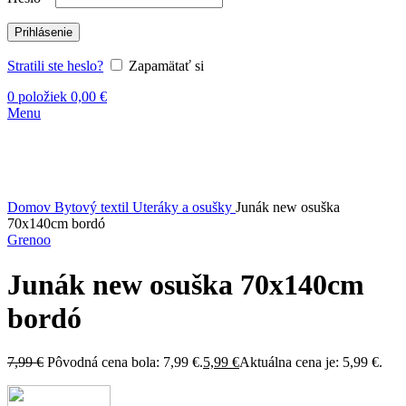
Prihlásenie
Stratili ste heslo?
Zapamätať si
0
položiek
0,00
€
Menu
-25%
Kliknite sem ak chcete zväčšiť
Domov
Bytový textil
Uteráky a osušky
Junák new osuška
70x140cm bordó
Grenoo
Junák new osuška 70x140cm
bordó
7,99
€
Pôvodná cena bola: 7,99 €.
5,99
€
Aktuálna cena je: 5,99 €.