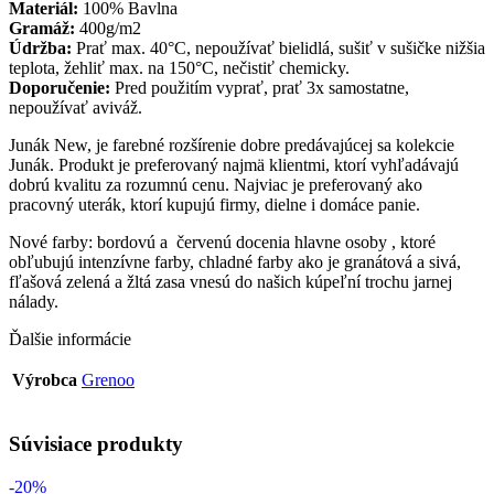
Materiál:
100% Bavlna
Gramáž:
400g/m2
Údržba:
Prať max. 40°C, nepoužívať bielidlá, sušiť v sušičke nižšia
teplota, žehliť max. na 150°C, nečistiť chemicky.
Doporučenie:
Pred použitím vyprať, prať 3x samostatne,
nepoužívať aviváž.
Junák New, je farebné rozšírenie dobre predávajúcej sa kolekcie
Junák. Produkt je preferovaný najmä klientmi, ktorí vyhľadávajú
dobrú kvalitu za rozumnú cenu. Najviac je preferovaný ako
pracovný uterák, ktorí kupujú firmy, dielne i domáce panie.
Nové farby: bordovú a červenú docenia hlavne osoby , ktoré
obľubujú intenzívne farby, chladné farby ako je granátová a sivá,
fľašová zelená a žltá zasa vnesú do našich kúpeľní trochu jarnej
nálady.
Ďalšie informácie
Výrobca
Grenoo
Súvisiace produkty
-20%