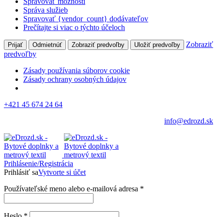
Spravovať možnosti
Správa služieb
Spravovať {vendor_count} dodávateľov
Prečítajte si viac o týchto účeloch
Zobraziť
Prijať
Odmietnúť
Zobraziť predvoľby
Uložiť predvoľby
predvoľby
Zásady používania súborov cookie
Zásady ochrany osobných údajov
+421 45 674 24 64
info@edrozd.sk
Prihlásenie/Registrácia
Prihlásiť sa
Vytvorte si účet
Používateľské meno alebo e-mailová adresa
*
Heslo
*