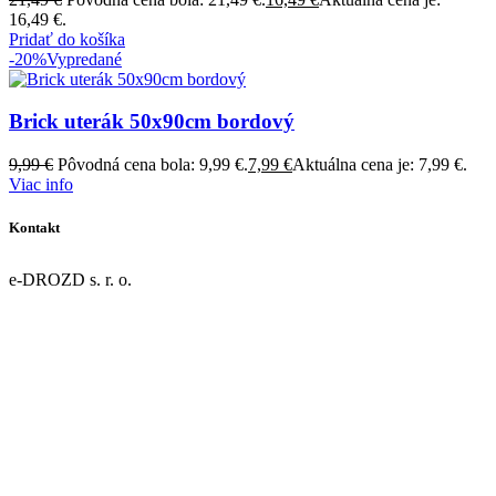
16,49 €.
Pridať do košíka
-20%
Vypredané
Brick uterák 50x90cm bordový
9,99
€
Pôvodná cena bola: 9,99 €.
7,99
€
Aktuálna cena je: 7,99 €.
Viac info
Kontakt
e-DROZD s. r. o.
Dolná 43/9
967 01 Kremnica
IČO: 55918077
DIČ: 2122124631
IČ DPH: SK2122124631
Register: OR OS Banská Bystrica, oddiel: Sro, vložka č. 47946/S