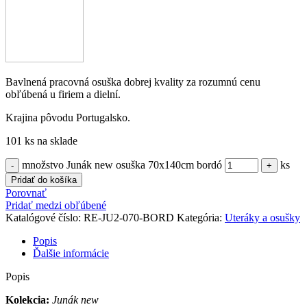
Bavlnená pracovná osuška dobrej kvality za rozumnú cenu
obľúbená u firiem a dielní.
Krajina pôvodu Portugalsko.
101 ks na sklade
množstvo Junák new osuška 70x140cm bordó
ks
Pridať do košíka
Porovnať
Pridať medzi obľúbené
Katalógové číslo:
RE-JU2-070-BORD
Kategória:
Uteráky a osušky
Popis
Ďalšie informácie
Popis
Kolekcia:
Junák new