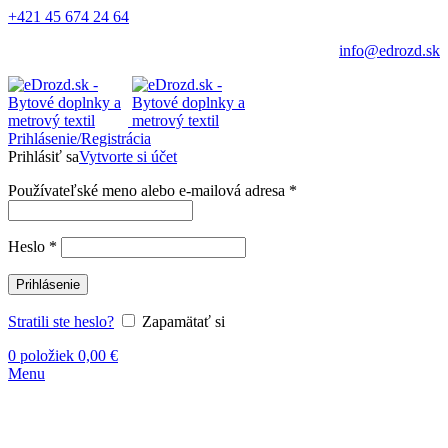
+421 45 674 24 64
info@edrozd.sk
Prihlásenie/Registrácia
Prihlásiť sa
Vytvorte si účet
Používateľské meno alebo e-mailová adresa
*
Heslo
*
Prihlásenie
Stratili ste heslo?
Zapamätať si
0
položiek
0,00
€
Menu