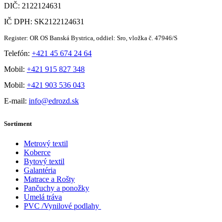
DIČ: 2122124631
IČ DPH: SK2122124631
Register: OR OS Banská Bystrica, oddiel: Sro, vložka č. 47946/S
Telefón:
+421 45 674 24 64
Mobil:
+421 915 827 348
Mobil:
+421 903 536 043
E-mail:
info@edrozd.sk
Sortiment
Metrový textil
Koberce
Bytový textil
Galantéria
Matrace a Rošty
Pančuchy a ponožky
Umelá tráva
PVC /Vynilové podlahy