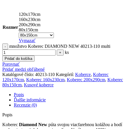
120x170cm
160x230cm
200x290cm
Rozmer
80x150cm
Vymazať
množstvo Koberec DIAMOND NEW 40213-110 multi
ks
Pridať do košíka
Porovnať
Pridať medzi obľúbené
Katalógové číslo:
40213-110
Kategórií:
Koberce
,
Koberec
120x170cm
,
Koberec 160x230cm
,
Koberec 200x290cm
,
Koberec
80x150cm
,
Kusové koberce
Popis
Ďalšie informácie
Recenzie (0)
Popis
Koberec
Diamond New
púta svojou viacfarebnou kolážou a hodí