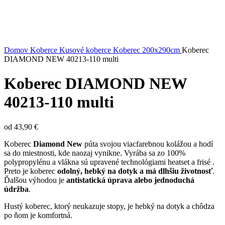
Kliknite sem ak chcete zväčšiť
Domov
Koberce
Kusové koberce
Koberec 200x290cm
Koberec
DIAMOND NEW 40213-110 multi
Koberec DIAMOND NEW
40213-110 multi
od
43,90
€
Koberec
Diamond New
púta svojou viacfarebnou kolážou a hodí
sa do miestnosti, kde naozaj vynikne. Vyrába sa zo 100%
polypropylénu a vlákna sú upravené technológiami heatset a frisé .
Preto je koberec
odolný, hebký na dotyk a má dlhšiu životnosť
.
Ďalšou výhodou je
antistatická úprava alebo jednoduchá
údržba
.
Hustý koberec, ktorý neukazuje stopy, je hebký na dotyk a chôdza
po ňom je komfortná.