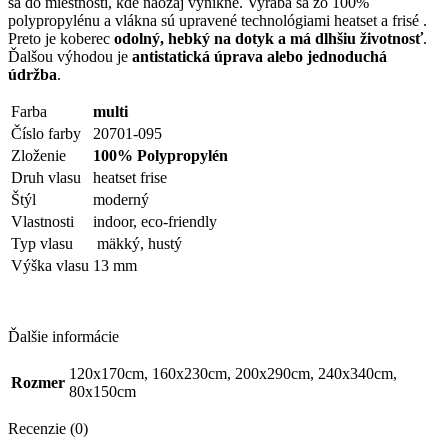
sa do miestnosti, kde naozaj vynikne. Vyrába sa zo 100%
polypropylénu a vlákna sú upravené technológiami heatset a frisé .
Preto je koberec
odolný, hebký na dotyk a má dlhšiu životnosť
.
Ďalšou výhodou je
antistatická úprava alebo jednoduchá
údržba
.
Farba
multi
Číslo farby
20701-095
Zloženie
100% Polypropylén
Druh vlasu
heatset frise
Štýl
moderný
Vlastnosti
indoor, eco-friendly
Typ vlasu
mäkký, hustý
Výška vlasu
13 mm
Ďalšie informácie
120x170cm, 160x230cm, 200x290cm, 240x340cm,
Rozmer
80x150cm
Recenzie (0)