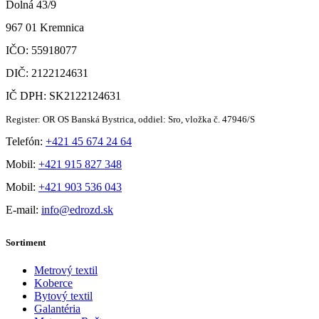
Dolná 43/9
967 01 Kremnica
IČO: 55918077
DIČ: 2122124631
IČ DPH: SK2122124631
Register: OR OS Banská Bystrica, oddiel: Sro, vložka č. 47946/S
Telefón:
+421 45 674 24 64
Mobil:
+421 915 827 348
Mobil:
+421 903 536 043
E-mail:
info@edrozd.sk
Sortiment
Metrový textil
Koberce
Bytový textil
Galantéria