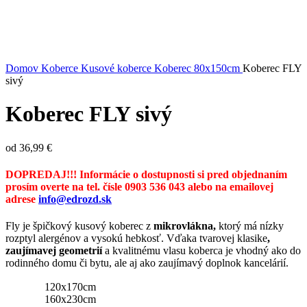
Kliknite sem ak chcete zväčšiť
Domov
Koberce
Kusové koberce
Koberec 80x150cm
Koberec FLY
sivý
Koberec FLY sivý
od
36,99
€
DOPREDAJ!!! Informácie o dostupnosti si pred objednaním
prosím overte na tel. čísle 0903 536 043 alebo na emailovej
adrese
info@edrozd.sk
Fly je špičkový kusový koberec z
mikrovlákna,
ktorý má nízky
rozptyl alergénov a vysokú hebkosť. Vďaka tvarovej klasike
,
zaujímavej geometrií
a kvalitnému vlasu koberca je vhodný ako do
rodinného domu či bytu, ale aj ako zaujímavý doplnok kancelárií.
120x170cm
160x230cm