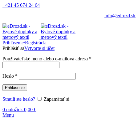
+421 45 674 24 64
info@edrozd.sk
Prihlásenie/Registrácia
Prihlásiť sa
Vytvorte si účet
Používateľské meno alebo e-mailová adresa
*
Heslo
*
Prihlásenie
Stratili ste heslo?
Zapamätať si
0
položiek
0,00
€
Menu
-21%
DOPREDAJ