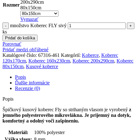
200x290cm
Rozmer
80x150cm
Vymazať
množstvo Koberec FLY sivý
ks
Pridať do košíka
Porovnať
Pridať medzi obľúbené
Katalógové číslo:
67316-461
Kategórií:
Koberce
,
Koberec
120x170cm
,
Koberec 160x230cm
,
Koberec 200x290cm
,
Koberec
80x150cm
,
Kusové koberce
Popis
Ďalšie informácie
Recenzie (0)
Popis
Špičkový kusový koberec Fly so strihaným vlasom je vyrobený
z
jemného polyesterového mikrovlákna. Je prijemný na dotyk,
komfortný a odolný voči zašpineniu.
Materiál:
100% polyester
Výška vlasu:
8 mm