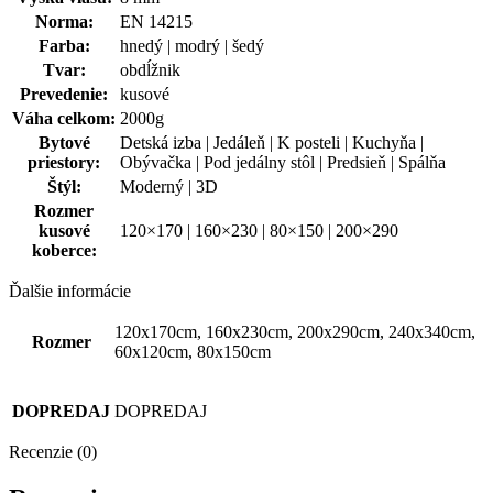
Norma:
EN 14215
Farba:
hnedý | modrý | šedý
Tvar:
obdĺžnik
Prevedenie:
kusové
Váha celkom:
2000g
Bytové
Detská izba | Jedáleň | K posteli | Kuchyňa |
priestory:
Obývačka | Pod jedálny stôl | Predsieň | Spálňa
Štýl:
Moderný | 3D
Rozmer
kusové
120×170 | 160×230 | 80×150 | 200×290
koberce:
Ďalšie informácie
120x170cm, 160x230cm, 200x290cm, 240x340cm,
Rozmer
60x120cm, 80x150cm
DOPREDAJ
DOPREDAJ
Recenzie (0)