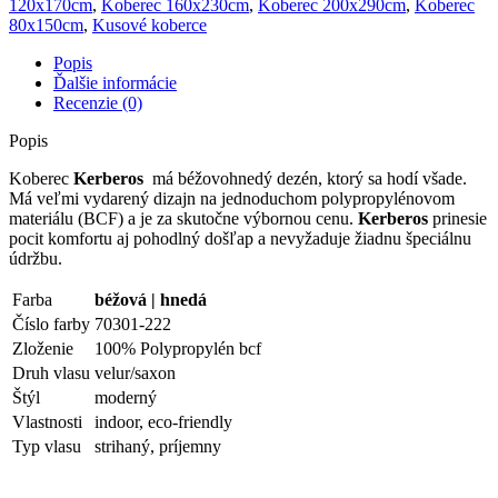
120x170cm
,
Koberec 160x230cm
,
Koberec 200x290cm
,
Koberec
80x150cm
,
Kusové koberce
Popis
Ďalšie informácie
Recenzie (0)
Popis
Koberec
Kerberos
má béžovohnedý dezén, ktorý sa hodí všade.
Má veľmi vydarený dizajn na jednoduchom polypropylénovom
materiálu (BCF) a je za skutočne výbornou cenu.
Kerberos
prinesie
pocit komfortu aj pohodlný došľap a nevyžaduje žiadnu špeciálnu
údržbu.
Farba
béžová | hnedá
Číslo farby
70301-222
Zloženie
100% Polypropylén bcf
Druh vlasu
velur/saxon
Štýl
moderný
Vlastnosti
indoor, eco-friendly
Typ vlasu
strihaný, príjemny