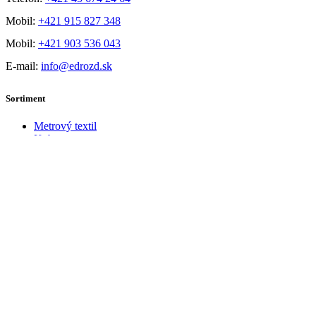
Mobil:
+421 915 827 348
Mobil:
+421 903 536 043
E-mail:
info@edrozd.sk
Sortiment
Metrový textil
Koberce
Bytový textil
Galantéria
Matrace a Rošty
Pančuchy a ponožky
Umelá tráva
PVC /Vynilové podlahy
Užitočné odkazy
Kontakt
Výmena a vrátenie tovaru
Formulár na vrátenie tovaru
Reklamačný poriadok