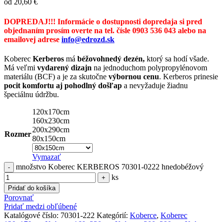
od
20,60
€
DOPREDAJ!!! Informácie o dostupnosti dopredaja si pred
objednaním prosím overte na tel. čísle 0903 536 043 alebo na
emailovej adrese
info@edrozd.sk
Koberec
Kerberos
má
béžovohnedý dezén,
ktorý sa hodí všade.
Má veľmi
vydarený dizajn
na jednoduchom polypropylénovom
materiálu (BCF) a je za skutočne
výbornou cenu
. Kerberos prinesie
pocit komfortu aj pohodlný došľap
a nevyžaduje žiadnu
špeciálnu údržbu.
120x170cm
160x230cm
200x290cm
Rozmer
80x150cm
Vymazať
množstvo Koberec KERBEROS 70301-0222 hnedobéžový
ks
Pridať do košíka
Porovnať
Pridať medzi obľúbené
Katalógové číslo:
70301-222
Kategórií:
Koberce
,
Koberec