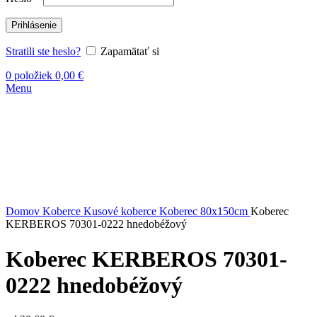
Prihlásenie
Stratili ste heslo?
Zapamätať si
0
položiek
0,00
€
Menu
DOPREDAJ
Kliknite sem ak chcete zväčšiť
Domov
Koberce
Kusové koberce
Koberec 80x150cm
Koberec
KERBEROS 70301-0222 hnedobéžový
Koberec KERBEROS 70301-
0222 hnedobéžový