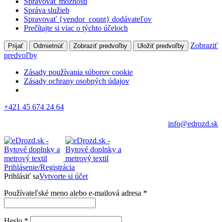
Spravovať možnosti
Správa služieb
Spravovať {vendor_count} dodávateľov
Prečítajte si viac o týchto účeloch
Zobraziť
Prijať
Odmietnúť
Zobraziť predvoľby
Uložiť predvoľby
predvoľby
Zásady používania súborov cookie
Zásady ochrany osobných údajov
+421 45 674 24 64
info@edrozd.sk
Prihlásenie/Registrácia
Prihlásiť sa
Vytvorte si účet
Používateľské meno alebo e-mailová adresa
*
Heslo
*