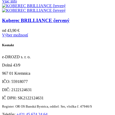
Viac info
Koberec BRILLIANCE červený
od
43,90
€
Výber možností
Kontakt
e-DROZD s. r. o.
Dolná 43/9
967 01 Kremnica
IČO: 55918077
DIČ: 2122124631
IČ DPH: SK2122124631
Register: OR OS Banská Bystrica, oddiel: Sro, vložka č. 47946/S
Telefón:
+421 45 674 24 64