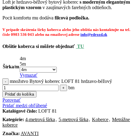
Loft je hrdzavo-béžový bytový koberec
s moderným elegantným
plastickým vzorom
v zaujímavých farebných odtieňoch.
Pocit komfortu mu dodáva
filcová podložka.
V prípade skrátenia šírky koberca alebo jeho obšitia nás kontaktujte na tel.
čísle 0903 536 043
alebo na emailovej adrese
info@edrozd.sk
Obšitie koberca si môžete objednať
TU
4m
5m
Šírka/m
Vymazať
množstvo Bytový koberec LOFT 81 hrdzavo-béžový
bm
Pridať do košíka
Porovnať
Pridať medzi obľúbené
Katalógové číslo:
LOFT 81
Kategórie:
4-metrová šírka
,
5-metrová šírka
,
Koberce
,
Metrážne
koberce
Značka:
AVANTI