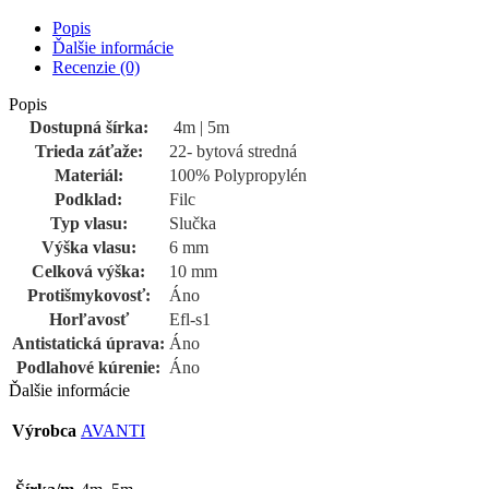
Popis
Ďalšie informácie
Recenzie (0)
Popis
Dostupná šírka:
4m | 5m
Trieda záťaže:
22- bytová stredná
Materiál:
100% Polypropylén
Podklad:
Filc
Typ vlasu:
Slučka
Výška vlasu:
6 mm
Celková výška:
10 mm
Protišmykovosť:
Áno
Horľavosť
Efl-s1
Antistatická úprava:
Áno
Podlahové kúrenie:
Áno
Ďalšie informácie
Výrobca
AVANTI