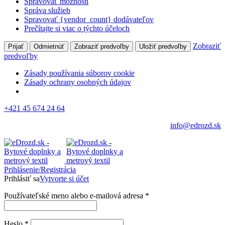
Spravovať možnosti
Správa služieb
Spravovať {vendor_count} dodávateľov
Prečítajte si viac o týchto účeloch
Zobraziť
Prijať
Odmietnúť
Zobraziť predvoľby
Uložiť predvoľby
predvoľby
Zásady používania súborov cookie
Zásady ochrany osobných údajov
+421 45 674 24 64
info@edrozd.sk
Prihlásenie/Registrácia
Prihlásiť sa
Vytvorte si účet
Používateľské meno alebo e-mailová adresa
*
Heslo
*