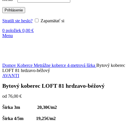
Prihlásenie
Stratili ste heslo?
Zapamätať si
0
položiek
0,00
€
Menu
-1%
Kliknite sem ak chcete zväčšiť
Domov
Koberce
Metrážne koberce
4-metrová šírka
Bytový koberec
LOFT 81 hrdzavo-béžový
AVANTI
Bytový koberec LOFT 81 hrdzavo-béžový
od
76,00
€
Šírka 3m 20,30€/m2
Šírka 4/5m 19,25€/m2