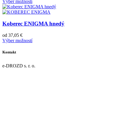
Výber možností
Koberec ENIGMA hnedý
od
37,05
€
Výber možností
Kontakt
e-DROZD s. r. o.
Dolná 43/9
967 01 Kremnica
IČO: 55918077
DIČ: 2122124631
IČ DPH: SK2122124631
Register: OR OS Banská Bystrica, oddiel: Sro, vložka č. 47946/S
Telefón:
+421 45 674 24 64