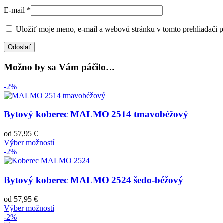
E-mail
*
Uložiť moje meno, e-mail a webovú stránku v tomto prehliadači 
Možno by sa Vám páčilo…
-2%
Bytový koberec MALMO 2514 tmavobéžový
od
57,95
€
Výber možností
-2%
Bytový koberec MALMO 2524 šedo-béžový
od
57,95
€
Výber možností
-2%