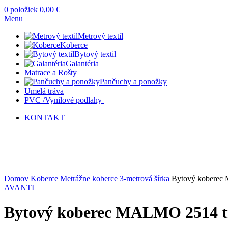
0
položiek
0,00
€
Menu
Metrový textil
Koberce
Bytový textil
Galantéria
Matrace a Rošty
Pančuchy a ponožky
Umelá tráva
PVC /Vynilové podlahy
KONTAKT
-2%
Kliknite sem ak chcete zväčšiť
Domov
Koberce
Metrážne koberce
3-metrová šírka
Bytový koberec
AVANTI
Bytový koberec MALMO 2514 