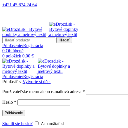
+421 45 674 24 64
Hľadať
Prihlásenie/Registrácia
0
Oblúbené
0
položiek
0,00
€
Prihlásenie/Registrácia
Prihlásiť sa
Vytvorte si účet
Používateľské meno alebo e-mailová adresa
*
Heslo
*
Prihlásenie
Stratili ste heslo?
Zapamätať si