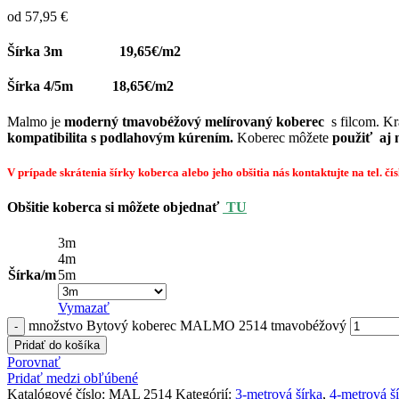
od
57,95
€
Šírka 3m 19,65€/m2
Šírka 4/5m 18,65€/m2
Malmo je
moderný tmavobéžový melírovaný koberec
s filcom. Kr
kompatibilita s podlahovým kúrením.
Koberec môžete
použiť aj 
V prípade skrátenia šírky koberca alebo jeho obšitia nás kontaktujte na tel. čí
Obšitie koberca si môžete objednať
TU
3m
4m
Šírka/m
5m
Vymazať
množstvo Bytový koberec MALMO 2514 tmavobéžový
Pridať do košíka
Porovnať
Pridať medzi obľúbené
Katalógové číslo:
MAL 2514
Kategórií:
3-metrová šírka
,
4-metrová š