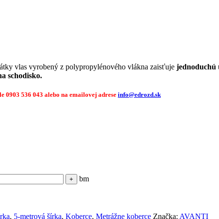
átky vlas vyrobený z polypropylénového vlákna zaisťuje
jednoduchú 
na schodisko.
sle 0903 536 043
alebo na emailovej adrese
info@edrozd.sk
bm
írka
,
5-metrová šírka
,
Koberce
,
Metrážne koberce
Značka:
AVANTI