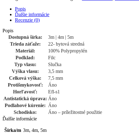
Popis
Ďalšie informácie
Recenzie (0)
Popis
Dostupná šírka:
3m | 4m | 5m
Trieda záťaže:
22- bytová stredná
Materiál:
100% Polypropylén
Podklad:
Filc
Typ vlasu:
Slučka
Výška vlasu:
3,5 mm
Celková výška:
7,5 mm
Protišmykovosť:
Áno
Horľavosť:
Efl-s1
Antistatická úprava:
Áno
Podlahové kúrenie:
Áno
Schodisko:
Áno – príležitostné použitie
Ďalšie informácie
Šírka/m
3m, 4m, 5m