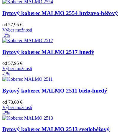
Bytový koberec MALMO 2554 hrdzavo-béžový
od
57,95
€
Výber možností
-2%
Bytový koberec MALMO 2517 hnedý
od
57,95
€
Výber možností
-1%
Bytový koberec MALMO 2511 bielo-hnedý
od
73,60
€
Výber možností
-2%
Bytový koberec MALMO 2513 svetlobéžový