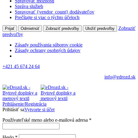
Spravovať možnosti
Správa služieb
Spravovať {vendor_count} dodávateľov
Prečítajte si viac o týchto účeloch
Zobraziť
Prijať
Odmietnúť
Zobraziť predvoľby
Uložiť predvoľby
predvoľby
Zásady používania súborov cookie
Zásady ochrany osobných údajov
+421 45 674 24 64
info@edrozd.sk
Prihlásenie/Registrácia
Prihlásiť sa
Vytvorte si účet
Používateľské meno alebo e-mailová adresa
*
Heslo
*