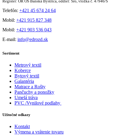
Register: OR OS Banská Bystrica, oddiel: Sro, vložka č. 47946/S
Telefón:
+421 45 674 24 64
Mobil:
+421 915 827 348
Mobil:
+421 903 536 043
E-mail:
info@edrozd.sk
Sortiment
Metrový textil
Koberce
Bytový textil
Galantéria
Matrace a Rošty
Pančuchy a ponožky
Umelá tráva
PVC /Vynilové podlahy
Užitočné odkazy
Kontakt
Výmena a vrátenie tovaru