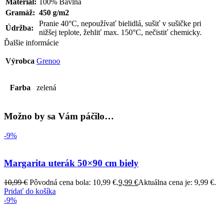
Materiál:
100% Bavlna
Gramáž:
450 g/m2
Pranie 40°C, nepoužívať bielidlá, sušiť v sušičke pri
Údržba:
nižšej teplote, žehliť max. 150°C, nečistiť chemicky.
Ďalšie informácie
Výrobca
Grenoo
Farba
zelená
Možno by sa Vám páčilo…
-9%
Margarita uterák 50×90 cm biely
10,99
€
Pôvodná cena bola: 10,99 €.
9,99
€
Aktuálna cena je: 9,99 €.
Pridať do košíka
-9%