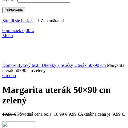
Prihlásenie
Stratili ste heslo?
Zapamätať si
0
položiek
0,00
€
Menu
-9%
Kliknite sem ak chcete zväčšiť
Domov
Bytový textil
Uteráky a osušky
Uterák 50x90 cm
Margarita
uterák 50×90 cm zelený
Grenoo
Margarita uterák 50×90 cm
zelený
10,99
€
Pôvodná cena bola: 10,99 €.
9,99
€
Aktuálna cena je: 9,99 €.