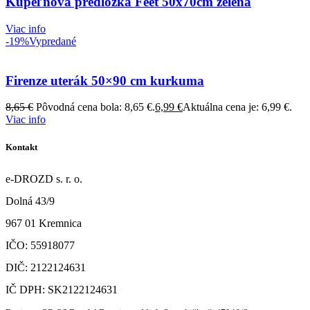
Kúpeľňová predložka Feet 50x70cm zelená
Viac info
-19%
Vypredané
Firenze uterák 50×90 cm kurkuma
8,65
€
Pôvodná cena bola: 8,65 €.
6,99
€
Aktuálna cena je: 6,99 €.
Viac info
Kontakt
e-DROZD s. r. o.
Dolná 43/9
967 01 Kremnica
IČO: 55918077
DIČ: 2122124631
IČ DPH: SK2122124631