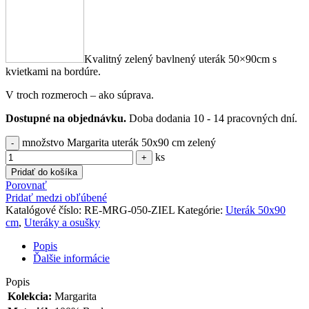
Kvalitný zelený bavlnený uterák 50×90cm s
kvietkami na bordúre.
V troch rozmeroch – ako súprava.
Dostupné na objednávku.
Doba dodania 10 - 14 pracovných dní.
množstvo Margarita uterák 50x90 cm zelený
ks
Pridať do košíka
Porovnať
Pridať medzi obľúbené
Katalógové číslo:
RE-MRG-050-ZIEL
Kategórie:
Uterák 50x90
cm
,
Uteráky a osušky
Popis
Ďalšie informácie
Popis
Kolekcia:
Margarita