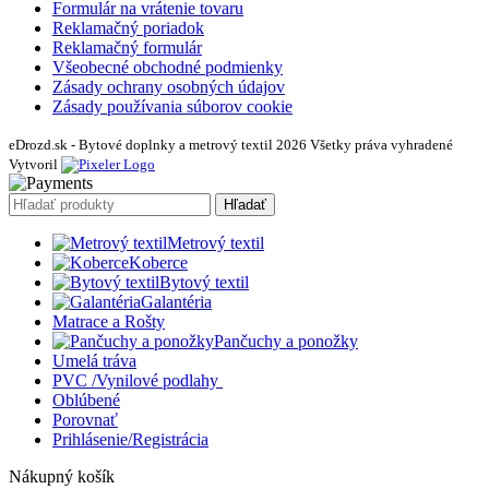
Formulár na vrátenie tovaru
Reklamačný poriadok
Reklamačný formulár
Všeobecné obchodné podmienky
Zásady ochrany osobných údajov
Zásady používania súborov cookie
eDrozd.sk - Bytové doplnky a metrový textil 2026 Všetky práva vyhradené
Vytvoril
Hľadať
Metrový textil
Koberce
Bytový textil
Galantéria
Matrace a Rošty
Pančuchy a ponožky
Umelá tráva
PVC /Vynilové podlahy
Oblúbené
Porovnať
Prihlásenie/Registrácia
Nákupný košík