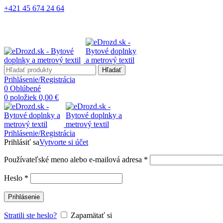
+421 45 674 24 64
Hľadať
Prihlásenie/Registrácia
0
Oblúbené
0
položiek
0,00
€
Prihlásenie/Registrácia
Prihlásiť sa
Vytvorte si účet
Používateľské meno alebo e-mailová adresa
*
Heslo
*
Prihlásenie
Stratili ste heslo?
Zapamätať si