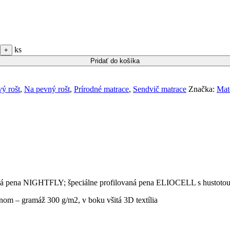
ks
Pridať do košíka
ý rošt
,
Na pevný rošt
,
Prírodné matrace
,
Sendvič matrace
Značka:
Mat
pena NIGHTFLY; špeciálne profilovaná pena ELIOCELL s hustotou
m – gramáž 300 g/m2, v boku všitá 3D textília