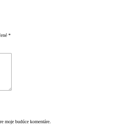
čené
*
pre moje budúce komentáre.