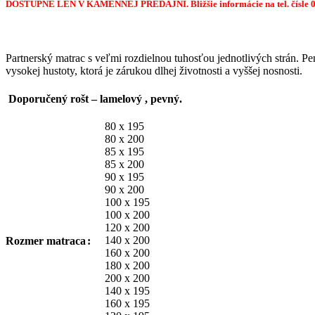
DOSTUPNÉ LEN V KAMENNEJ PREDAJNI.
Bližšie
informácie
na tel. čísle
Partnerský matrac s veľmi rozdielnou tuhosťou jednotlivých strán. P
vysokej hustoty, ktorá je zárukou dlhej životnosti a vyššej nosnosti.
Doporučený rošt – lamelový , pevný.
80 x 195
80 x 200
85 x 195
85 x 200
90 x 195
90 x 200
100 x 195
100 x 200
120 x 200
140 x 200
Rozmer matraca
160 x 200
180 x 200
200 x 200
140 x 195
160 x 195