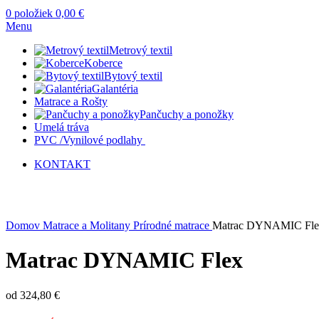
0
položiek
0,00
€
Menu
Metrový textil
Koberce
Bytový textil
Galantéria
Matrace a Rošty
Pančuchy a ponožky
Umelá tráva
PVC /Vynilové podlahy
KONTAKT
Kliknite sem ak chcete zväčšiť
Domov
Matrace a Molitany
Prírodné matrace
Matrac DYNAMIC Fle
Matrac DYNAMIC Flex
od
324,80
€