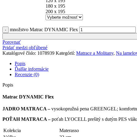
120 x 195
180 x 195
200 x 195
množstvo Matrac DYNAMIC Flex
Porovnať
Pridať medzi obľúbené
Katalógové číslo:
1078939
Kategórií:
Matrace a Molitany
,
Na lamelov
Popis
Ďalšie informácie
Recenzie (0)
Popis
Matrac DYNAMIC Flex
JADRO MATRACA –
vysokopružná pena GREENGEL; komfortná 
POŤAH MATRACA –
poťah LYOCELL prešitý s dutým PES vlákno
Kolekcia
Materasso