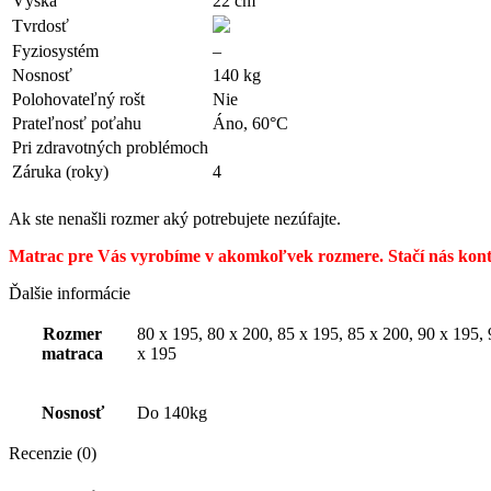
Výška
22 cm
Tvrdosť
Fyziosystém
–
Nosnosť
140 kg
Polohovateľný rošt
Nie
Prateľnosť poťahu
Áno, 60°C
Pri zdravotných problémoch
Záruka (roky)
4
Ak ste nenašli rozmer aký potrebujete nezúfajte.
Matrac pre Vás vyrobíme v akomkoľvek rozmere. Stačí nás konta
Ďalšie informácie
Rozmer
80 x 195, 80 x 200, 85 x 195, 85 x 200, 90 x 195,
matraca
x 195
Nosnosť
Do 140kg
Recenzie (0)