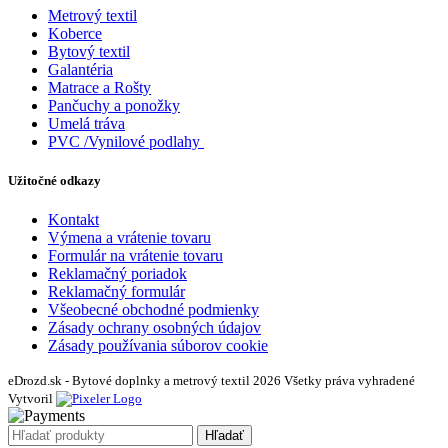
Metrový textil
Koberce
Bytový textil
Galantéria
Matrace a Rošty
Pančuchy a ponožky
Umelá tráva
PVC /Vynilové podlahy
Užitočné odkazy
Kontakt
Výmena a vrátenie tovaru
Formulár na vrátenie tovaru
Reklamačný poriadok
Reklamačný formulár
Všeobecné obchodné podmienky
Zásady ochrany osobných údajov
Zásady používania súborov cookie
eDrozd.sk - Bytové doplnky a metrový textil 2026 Všetky práva vyhradené
Vytvoril
Hľadať