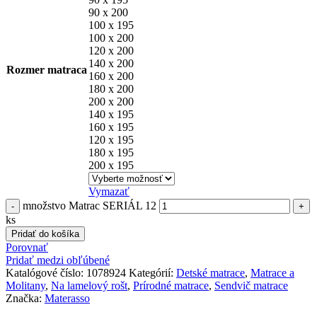
90 x 200
100 x 195
100 x 200
120 x 200
140 x 200
Rozmer matraca
160 x 200
180 x 200
200 x 200
140 x 195
160 x 195
120 x 195
180 x 195
200 x 195
Vymazať
množstvo Matrac SERIÁL 12
ks
Pridať do košíka
Porovnať
Pridať medzi obľúbené
Katalógové číslo:
1078924
Kategórií:
Detské matrace
,
Matrace a
Molitany
,
Na lamelový rošt
,
Prírodné matrace
,
Sendvič matrace
Značka:
Materasso