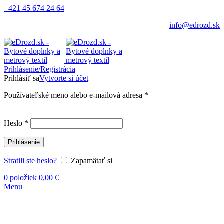
+421 45 674 24 64
info@edrozd.sk
Prihlásenie/Registrácia
Prihlásiť sa
Vytvorte si účet
Používateľské meno alebo e-mailová adresa
*
Heslo
*
Prihlásenie
Stratili ste heslo?
Zapamätať si
0
položiek
0,00
€
Menu
Kliknite sem ak chcete zväčšiť