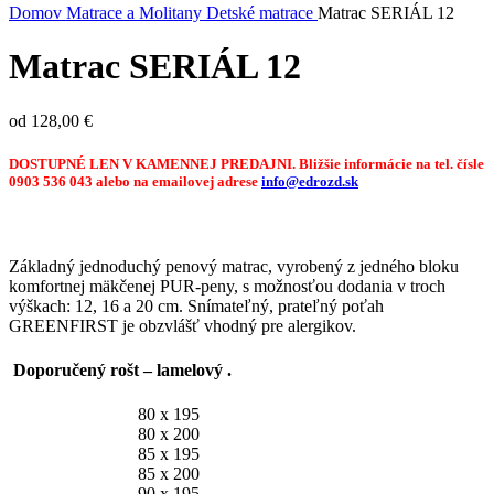
Domov
Matrace a Molitany
Detské matrace
Matrac SERIÁL 12
Matrac SERIÁL 12
od
128,00
€
DOSTUPNÉ LEN V KAMENNEJ PREDAJNI.
Bližšie
informácie
na tel. čísle
0903 536 043 alebo na emailovej adrese
info@edrozd.sk
Základný jednoduchý penový matrac, vyrobený z jedného bloku
komfortnej mäkčenej PUR-peny, s možnosťou dodania v troch
výškach: 12, 16 a 20 cm. Snímateľný, prateľný poťah
GREENFIRST je obzvlášť vhodný pre alergikov.
Doporučený rošt – lamelový .
80 x 195
80 x 200
85 x 195
85 x 200
90 x 195