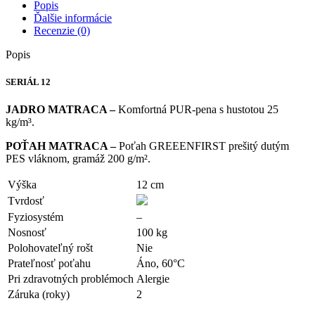
Popis
Ďalšie informácie
Recenzie (0)
Popis
SERIÁL 12
JADRO MATRACA –
Komfortná PUR-pena s hustotou 25
kg/m³.
POŤAH MATRACA –
Poťah GREEENFIRST prešitý dutým
PES vláknom, gramáž 200 g/m².
Výška
12 cm
Tvrdosť
Fyziosystém
–
Nosnosť
100 kg
Polohovateľný rošt
Nie
Prateľnosť poťahu
Áno, 60°C
Pri zdravotných problémoch
Alergie
Záruka (roky)
2