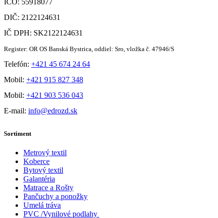
IČO: 55918077
DIČ: 2122124631
IČ DPH: SK2122124631
Register: OR OS Banská Bystrica, oddiel: Sro, vložka č. 47946/S
Telefón:
+421 45 674 24 64
Mobil:
+421 915 827 348
Mobil:
+421 903 536 043
E-mail:
info@edrozd.sk
Sortiment
Metrový textil
Koberce
Bytový textil
Galantéria
Matrace a Rošty
Pančuchy a ponožky
Umelá tráva
PVC /Vynilové podlahy