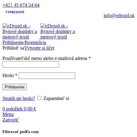
+421 45 674 24 64
-20%
-1%
-9%
VYPREDANÉ
info@edrozd.sk
Prihlásenie/Registrácia
Prihlásiť sa
Vytvorte si účet
Používateľské meno alebo e-mailová adresa
*
Heslo
*
Prihlásenie
Stratili ste heslo?
Zapamätať si
0
položiek
0,00
€
Menu
Zatvoriť
Filtrovať podľa ceny