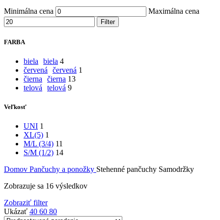
Minimálna cena
Maximálna cena
Filter
FARBA
biela
biela
4
červená
červená
1
čierna
čierna
13
telová
telová
9
Veľkosť
UNI
1
XL(5)
1
M/L (3/4)
11
S/M (1/2)
14
Domov
Pančuchy a ponožky
Stehenné pančuchy Samodržky
Zobrazuje sa 16 výsledkov
Zobraziť filter
Ukázať
40
60
80