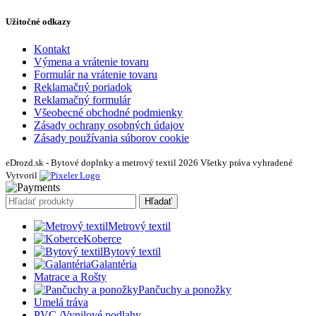
Užitočné odkazy
Kontakt
Výmena a vrátenie tovaru
Formulár na vrátenie tovaru
Reklamačný poriadok
Reklamačný formulár
Všeobecné obchodné podmienky
Zásady ochrany osobných údajov
Zásady používania súborov cookie
eDrozd.sk - Bytové doplnky a metrový textil 2026 Všetky práva vyhradené
Vytvoril
Hľadať
Metrový textil
Koberce
Bytový textil
Galantéria
Matrace a Rošty
Pančuchy a ponožky
Umelá tráva
PVC /Vynilové podlahy