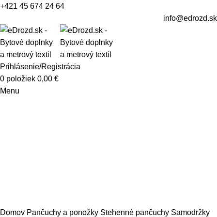
+421 45 674 24 64
info@edrozd.sk
Prihlásenie/Registrácia
0
položiek
0,00
€
Menu
Kliknite sem ak chcete zväčšiť
Domov
Pančuchy a ponožky
Stehenné pančuchy Samodržky