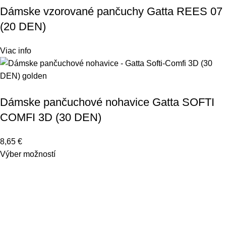
Dámske vzorované pančuchy Gatta REES 07
(20 DEN)
Viac info
Dámske pančuchové nohavice Gatta SOFTI
COMFI 3D (30 DEN)
8,65
€
Výber možností
Kontakt
e-DROZD s. r. o.
Dolná 43/9