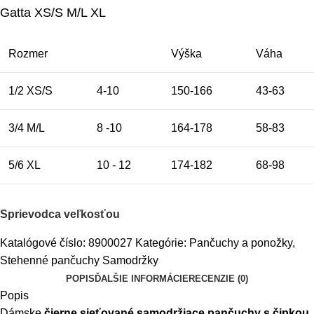
Gatta XS/S M/L XL
Rozmer
Výška
Váha
1/2 XS/S
4-10
150-166
43-63
3/4 M/L
8 -10
164-178
58-83
5/6 XL
10 - 12
174-182
68-98
Sprievodca veľkosťou
Katalógové číslo:
8900027
Kategórie:
Pančuchy a ponožky
,
Stehenné pančuchy Samodržky
POPIS
ĎALŠIE INFORMÁCIE
RECENZIE (0)
Popis
Dámske
čierne sieťované samodržiace pančuchy
s čipkou