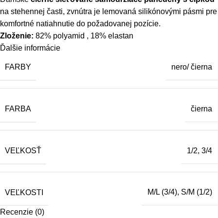
na stehennej časti, zvnútra je lemovaná silikónovými pásmi pre
komfortné natiahnutie do požadovanej pozície.
Zloženie:
82% polyamid , 18% elastan
Ďalšie informácie
FARBY
nero/ čierna
FARBA
čierna
VEĽKOSŤ
1/2, 3/4
VEĽKOSTI
M/L (3/4), S/M (1/2)
Recenzie (0)