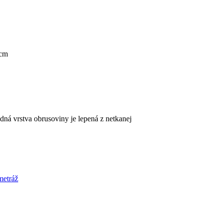
0cm
á vrstva obrusoviny je lepená z netkanej
metráž