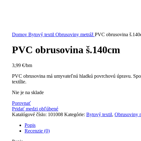
Kliknite sem ak chcete zväčšiť
Domov
Bytový textil
Obrusoviny metráž
PVC obrusovina š.14
PVC obrusovina š.140cm
3,99
€
/bm
PVC obrusovina má umyvateľnú hladkú povrchovú úpravu. Spodn
textílie.
Nie je na sklade
Porovnať
Pridať medzi obľúbené
Katalógové číslo:
101008
Kategórie:
Bytový textil
,
Obrusoviny 
Popis
Recenzie (0)