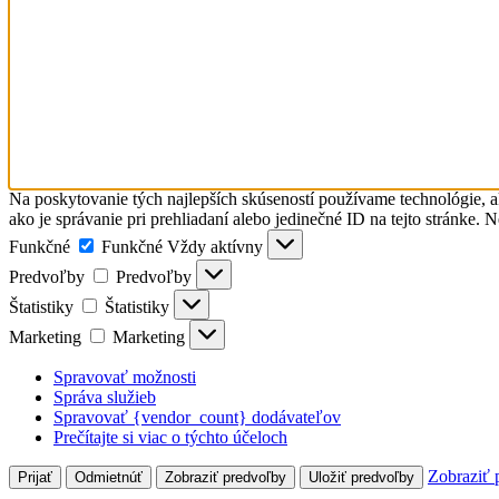
Na poskytovanie tých najlepších skúseností používame technológie, a
ako je správanie pri prehliadaní alebo jedinečné ID na tejto stránke. 
Funkčné
Funkčné
Vždy aktívny
Predvoľby
Predvoľby
Štatistiky
Štatistiky
Marketing
Marketing
Spravovať možnosti
Správa služieb
Spravovať {vendor_count} dodávateľov
Prečítajte si viac o týchto účeloch
Zobraziť 
Prijať
Odmietnúť
Zobraziť predvoľby
Uložiť predvoľby