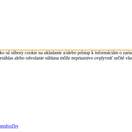
ko sú súbory cookie na ukladanie a/alebo prístup k informáciám o zari
Nesúhlas alebo odvolanie súhlasu môže nepriaznivo ovplyvniť určité vlas
predvoľby