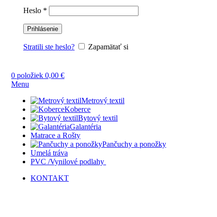
Heslo
*
Prihlásenie
Stratili ste heslo?
Zapamätať si
0
položiek
0,00
€
Menu
Metrový textil
Koberce
Bytový textil
Galantéria
Matrace a Rošty
Pančuchy a ponožky
Umelá tráva
PVC /Vynilové podlahy
KONTAKT
Vypredané