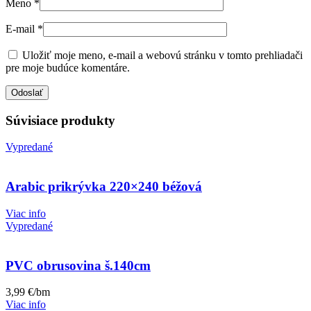
Meno
*
E-mail
*
Uložiť moje meno, e-mail a webovú stránku v tomto prehliadači
pre moje budúce komentáre.
Súvisiace produkty
Vypredané
Arabic prikrývka 220×240 béžová
Viac info
Vypredané
PVC obrusovina š.140cm
3,99
€
/bm
Viac info