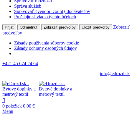
Spravovať možnosti
Správa služieb
Spravovať {vendor_count} dodávateľov
Prečítajte si viac o týchto účeloch
Zobraziť
Prijať
Odmietnúť
Zobraziť predvoľby
Uložiť predvoľby
predvoľby
Zásady používania súborov cookie
Zásady ochrany osobných údajov
+421 45 674 24 64
info@edrozd.sk
0
položiek
0,00
€
Menu
Vypredané