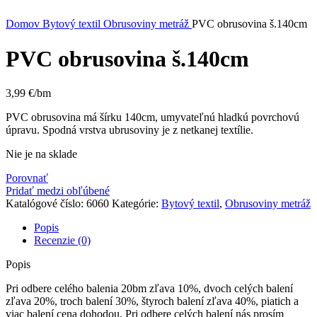
Kliknite sem ak chcete zväčšiť
Domov
Bytový textil
Obrusoviny metráž
PVC obrusovina š.140cm
PVC obrusovina š.140cm
3,99
€
/bm
PVC obrusovina má šírku 140cm, umyvateľnú hladkú povrchovú
úpravu. Spodná vrstva ubrusoviny je z netkanej textílie.
Nie je na sklade
Porovnať
Pridať medzi obľúbené
Katalógové číslo:
6060
Kategórie:
Bytový textil
,
Obrusoviny metráž
Popis
Recenzie (0)
Popis
Pri odbere celého balenia 20bm zľava 10%, dvoch celých balení
zľava 20%, troch balení 30%, štyroch balení zľava 40%, piatich a
viac balení cena dohodou. Pri odbere celých balení nás prosím