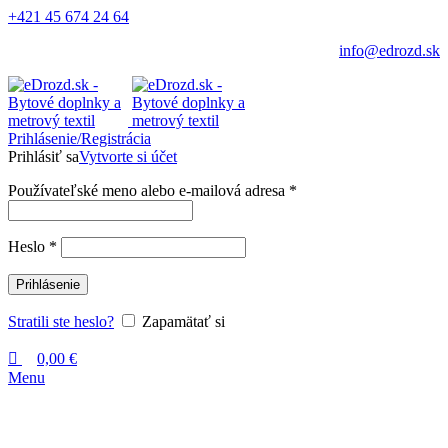
0
+421 45 674 24 64
info@edrozd.sk
Prihlásenie/Registrácia
Prihlásiť sa
Vytvorte si účet
Používateľské meno alebo e-mailová adresa
*
Heslo
*
Prihlásenie
Stratili ste heslo?
Zapamätať si
0,00
€
Menu
DOPREDAJ