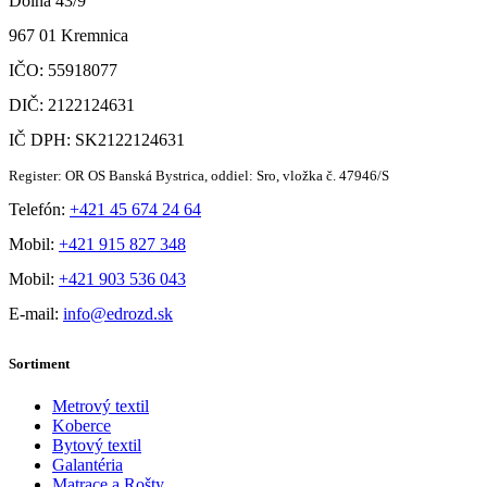
Dolná 43/9
967 01 Kremnica
IČO: 55918077
DIČ: 2122124631
IČ DPH: SK2122124631
Register: OR OS Banská Bystrica, oddiel: Sro, vložka č. 47946/S
Telefón:
+421 45 674 24 64
Mobil:
+421 915 827 348
Mobil:
+421 903 536 043
E-mail:
info@edrozd.sk
Sortiment
Metrový textil
Koberce
Bytový textil
Galantéria
Matrace a Rošty