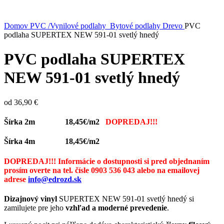
Kliknite sem ak chcete zväčšiť
Domov
PVC /Vynilové podlahy
Bytové podlahy
Drevo
PVC
podlaha SUPERTEX NEW 591-01 svetlý hnedý
PVC podlaha SUPERTEX
NEW 591-01 svetlý hnedý
od
36,90
€
Šírka 2m 18,45€/m2
DOPREDAJ!!!
Šírka 4m 18,45€/m2
DOPREDAJ!!!
Informácie o dostupnosti si pred objednaním
prosím overte na tel. čísle 0903 536 043 alebo na emailovej
adrese
info@edrozd.sk
Dizajnový vinyl
SUPERTEX NEW 591-01 svetlý hnedý si
zamilujete pre jeho
vzhľad a moderné prevedenie
.