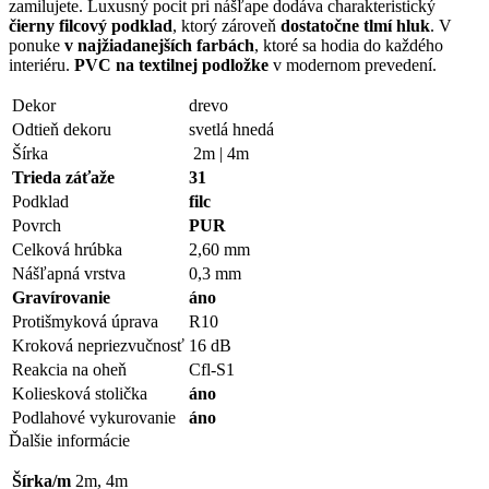
zamilujete. Luxusný pocit pri nášľape dodáva charakteristický
čierny filcový podklad
, ktorý zároveň
dostatočne
tlmí hluk
. V
ponuke
v najžiadanejších farbách
, ktoré sa hodia do každého
interiéru.
PVC na textilnej podložke
v modernom prevedení.
Dekor
drevo
Odtieň dekoru
svetlá hnedá
Šírka
2m | 4m
Trieda záťaže
31
Podklad
filc
Povrch
PUR
Celková hrúbka
2,60 mm
Nášľapná vrstva
0,3 mm
Gravírovanie
áno
Protišmyková úprava
R10
Kroková nepriezvučnosť
16 dB
Reakcia na oheň
Cfl-S1
Koliesková stolička
áno
Podlahové vykurovanie
áno
Ďalšie informácie
Šírka/m
2m, 4m