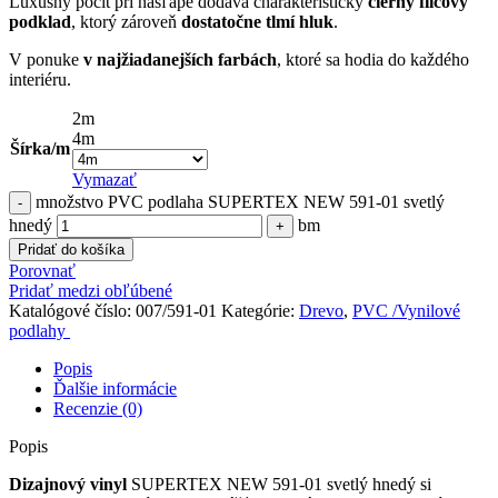
Luxusný pocit pri nášľape dodáva charakteristický
čierny filcový
podklad
, ktorý zároveň
dostatočne
tlmí hluk
.
V ponuke
v najžiadanejších farbách
, ktoré sa hodia do každého
interiéru.
2m
4m
Šírka/m
Vymazať
množstvo PVC podlaha SUPERTEX NEW 591-01 svetlý
hnedý
bm
Pridať do košíka
Porovnať
Pridať medzi obľúbené
Katalógové číslo:
007/591-01
Kategórie:
Drevo
,
PVC /Vynilové
podlahy
Popis
Ďalšie informácie
Recenzie (0)
Popis
Dizajnový vinyl
SUPERTEX NEW 591-01 svetlý hnedý si