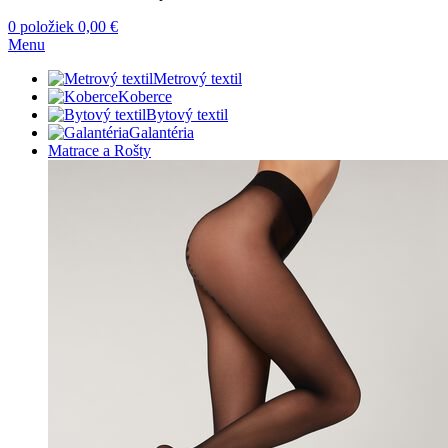
0
položiek
0,00
€
Menu
Metrový textil
Koberce
Bytový textil
Galantéria
Matrace a Rošty