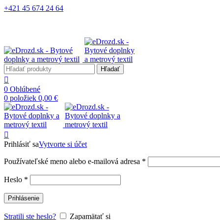
+421 45 674 24 64
Hľadať
0
Oblúbené
0
položiek
0,00
€
Prihlásiť sa
Vytvorte si účet
Používateľské meno alebo e-mailová adresa
*
Heslo
*
Prihlásenie
Stratili ste heslo?
Zapamätať si