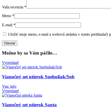
Vaša recenzia
*
Meno
*
E-mail
*
Uložiť moje meno, e-mail a webovú stránku v tomto prehliadači 
Možno by sa Vám páčilo…
Vypredané
Vianočný set utierok Snehuliak/Sob
Viac info
Vypredané
Vianočný set utierok Santa