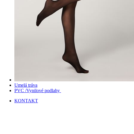
Umelá tráva
PVC /Vynilové podlahy
KONTAKT
Vypredané
Kliknite sem ak chcete zväčšiť