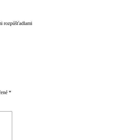
mi rozpúšťadlami
čené
*