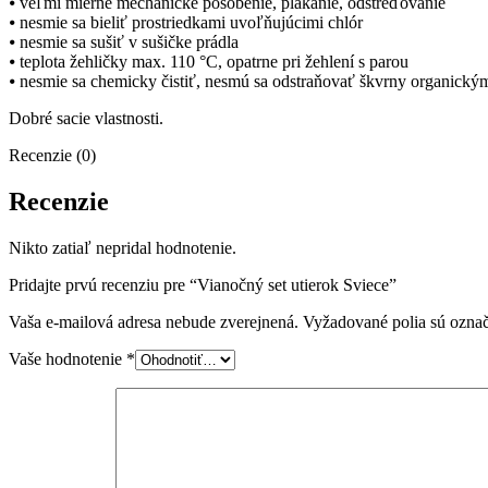
⦁ veľmi mierne mechanické pôsobenie, plákanie, odstreďovanie
⦁ nesmie sa bieliť prostriedkami uvoľňujúcimi chlór
⦁ nesmie sa sušiť v sušičke prádla
⦁ teplota žehličky max. 110 °C, opatrne pri žehlení s parou
⦁ nesmie sa chemicky čistiť, nesmú sa odstraňovať škvrny organický
Dobré sacie vlastnosti.
Recenzie (0)
Recenzie
Nikto zatiaľ nepridal hodnotenie.
Pridajte prvú recenziu pre “Vianočný set utierok Sviece”
Vaša e-mailová adresa nebude zverejnená.
Vyžadované polia sú ozna
Vaše hodnotenie
*