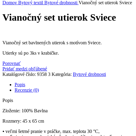
Domov
Bytový textil
Bytové drobnosti
Vianočný set utierok Sviece
Vianočný set utierok Sviece
Vianočný set bavlnených utierok s motívom Sviece.
Utierky sú po 3ks v krabičke.
Porovnať
Pridať medzi obľúbené
Katalógové číslo:
9358 3
Kategória:
Bytové drobnosti
Popis
Recenzie (0)
Popis
Zloženie: 100% Bavlna
Rozmery: 45 x 65 cm
⦁ veľmi šetrné pranie v práčke, max. teplota 30 °C,