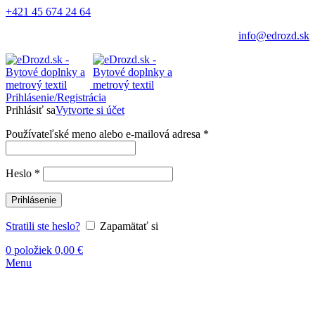
+421 45 674 24 64
info@edrozd.sk
Prihlásenie/Registrácia
Prihlásiť sa
Vytvorte si účet
Používateľské meno alebo e-mailová adresa
*
Heslo
*
Prihlásenie
Stratili ste heslo?
Zapamätať si
0
položiek
0,00
€
Menu
Vypredané