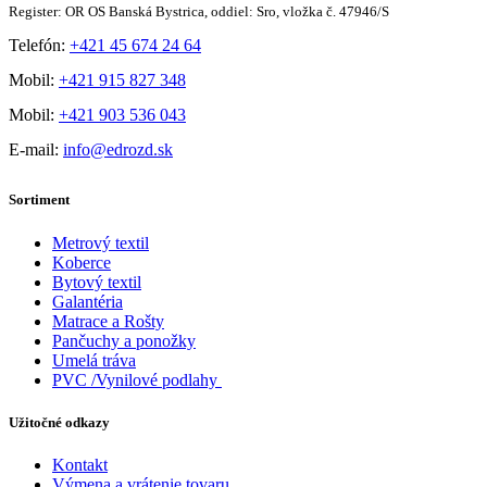
Register: OR OS Banská Bystrica, oddiel: Sro, vložka č. 47946/S
Telefón:
+421 45 674 24 64
Mobil:
+421 915 827 348
Mobil:
+421 903 536 043
E-mail:
info@edrozd.sk
Sortiment
Metrový textil
Koberce
Bytový textil
Galantéria
Matrace a Rošty
Pančuchy a ponožky
Umelá tráva
PVC /Vynilové podlahy
Užitočné odkazy
Kontakt
Výmena a vrátenie tovaru