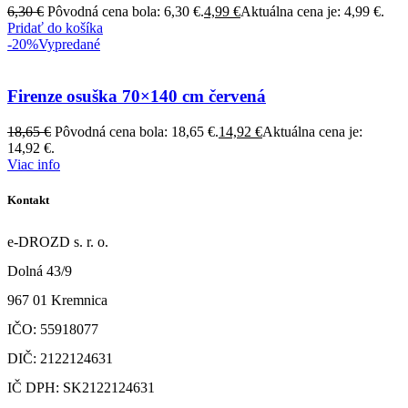
6,30
€
Pôvodná cena bola: 6,30 €.
4,99
€
Aktuálna cena je: 4,99 €.
Pridať do košíka
-20%
Vypredané
Firenze osuška 70×140 cm červená
18,65
€
Pôvodná cena bola: 18,65 €.
14,92
€
Aktuálna cena je:
14,92 €.
Viac info
Kontakt
e-DROZD s. r. o.
Dolná 43/9
967 01 Kremnica
IČO: 55918077
DIČ: 2122124631
IČ DPH: SK2122124631