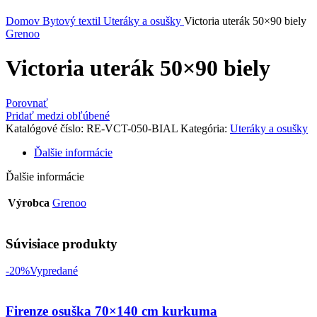
Kliknite sem ak chcete zväčšiť
Domov
Bytový textil
Uteráky a osušky
Victoria uterák 50×90 biely
Grenoo
Victoria uterák 50×90 biely
Porovnať
Pridať medzi obľúbené
Katalógové číslo:
RE-VCT-050-BIAL
Kategória:
Uteráky a osušky
Ďalšie informácie
Ďalšie informácie
Výrobca
Grenoo
Súvisiace produkty
-20%
Vypredané
Firenze osuška 70×140 cm kurkuma