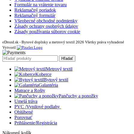
Formulár na vrátenie tovaru
Reklamačný poriadok
Reklamačný formulár
Všeobecné obchodné podmienky
Zásady ochrany osobných údajov
Zásady používania súborov cookie
eDrozd.sk - Bytové doplnky a metrový textil 2026 Všetky práva vyhradené
Vytvoril
Hľadať
Metrový textil
Koberce
Bytový textil
Galantéria
Matrace a Rošty
Pančuchy a ponožky
Umelá tráva
PVC /Vynilové podlahy
Oblúbené
Porovnať
Prihlásenie/Registrácia
Nákupný košík