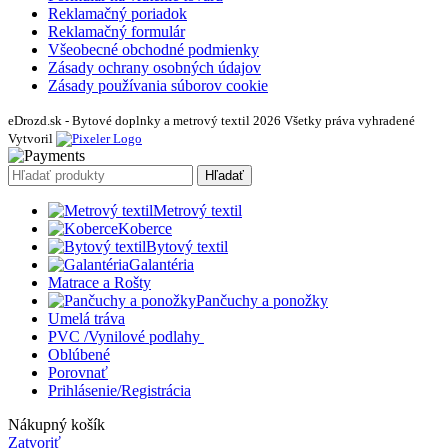
Reklamačný poriadok
Reklamačný formulár
Všeobecné obchodné podmienky
Zásady ochrany osobných údajov
Zásady používania súborov cookie
eDrozd.sk - Bytové doplnky a metrový textil 2026 Všetky práva vyhradené
Vytvoril
Hľadať
Metrový textil
Koberce
Bytový textil
Galantéria
Matrace a Rošty
Pančuchy a ponožky
Umelá tráva
PVC /Vynilové podlahy
Oblúbené
Porovnať
Prihlásenie/Registrácia
Nákupný košík
Zatvoriť