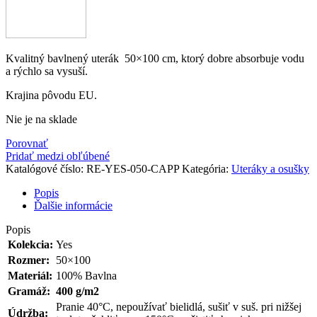
Kvalitný bavlnený uterák 50×100 cm, ktorý dobre absorbuje vodu
a rýchlo sa vysuší.
Krajina pôvodu EU.
Nie je na sklade
Porovnať
Pridať medzi obľúbené
Katalógové číslo:
RE-YES-050-CAPP
Kategória:
Uteráky a osušky
Popis
Ďalšie informácie
Popis
Kolekcia:
Yes
Rozmer:
50×100
Materiál:
100% Bavlna
Gramáž:
400 g/m2
Pranie 40°C, nepoužívať bielidlá, sušiť v suš. pri nižšej
Údržba: