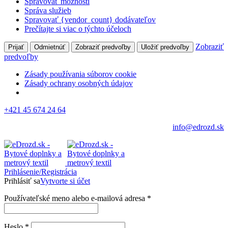
Spravovať možnosti
Správa služieb
Spravovať {vendor_count} dodávateľov
Prečítajte si viac o týchto účeloch
Zobraziť
Prijať
Odmietnúť
Zobraziť predvoľby
Uložiť predvoľby
predvoľby
Zásady používania súborov cookie
Zásady ochrany osobných údajov
+421 45 674 24 64
info@edrozd.sk
Prihlásenie/Registrácia
Prihlásiť sa
Vytvorte si účet
Používateľské meno alebo e-mailová adresa
*
Heslo
*