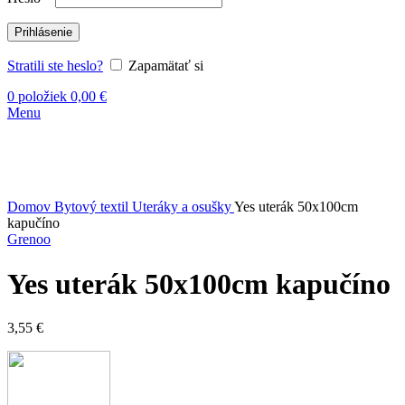
Prihlásenie
Stratili ste heslo?
Zapamätať si
0
položiek
0,00
€
Menu
Vypredané
Kliknite sem ak chcete zväčšiť
Domov
Bytový textil
Uteráky a osušky
Yes uterák 50x100cm
kapučíno
Grenoo
Yes uterák 50x100cm kapučíno
3,55
€