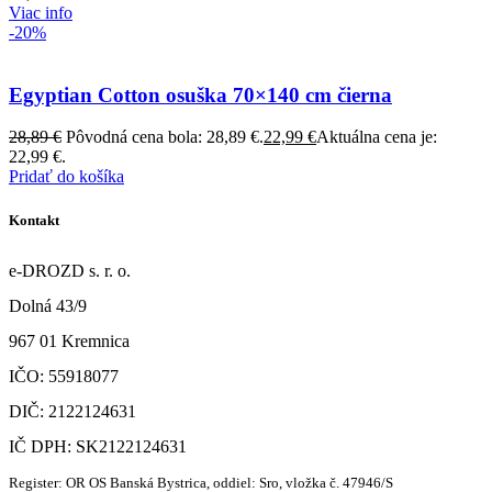
Viac info
-20%
Egyptian Cotton osuška 70×140 cm čierna
28,89
€
Pôvodná cena bola: 28,89 €.
22,99
€
Aktuálna cena je:
22,99 €.
Pridať do košíka
Kontakt
e-DROZD s. r. o.
Dolná 43/9
967 01 Kremnica
IČO: 55918077
DIČ: 2122124631
IČ DPH: SK2122124631
Register: OR OS Banská Bystrica, oddiel: Sro, vložka č. 47946/S