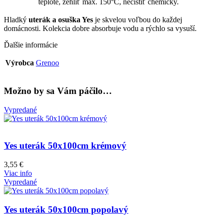
teplote, žehliť max. 150°C, nečistiť chemicky.
Hladký
uterák a osuška Yes
je skvelou voľbou do každej
domácnosti. Kolekcia dobre absorbuje vodu a rýchlo sa vysuší.
Ďalšie informácie
Výrobca
Grenoo
Možno by sa Vám páčilo…
Vypredané
Yes uterák 50x100cm krémový
3,55
€
Viac info
Vypredané
Yes uterák 50x100cm popolavý