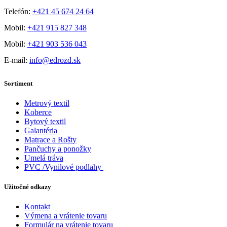
Telefón:
+421 45 674 24 64
Mobil:
+421 915 827 348
Mobil:
+421 903 536 043
E-mail:
info@edrozd.sk
Sortiment
Metrový textil
Koberce
Bytový textil
Galantéria
Matrace a Rošty
Pančuchy a ponožky
Umelá tráva
PVC /Vynilové podlahy
Užitočné odkazy
Kontakt
Výmena a vrátenie tovaru
Formulár na vrátenie tovaru