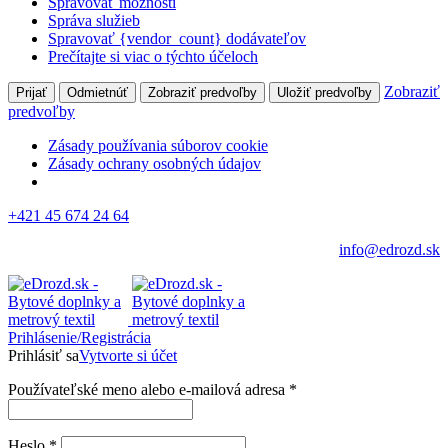
Spravovať možnosti
Správa služieb
Spravovať {vendor_count} dodávateľov
Prečítajte si viac o týchto účeloch
Zobraziť
Prijať
Odmietnúť
Zobraziť predvoľby
Uložiť predvoľby
predvoľby
Zásady používania súborov cookie
Zásady ochrany osobných údajov
+421 45 674 24 64
info@edrozd.sk
Prihlásenie/Registrácia
Prihlásiť sa
Vytvorte si účet
Používateľské meno alebo e-mailová adresa
*
Heslo
*