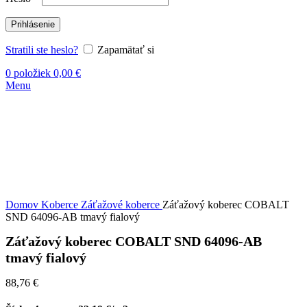
Prihlásenie
Stratili ste heslo?
Zapamätať si
0
položiek
0,00
€
Menu
Kliknite sem ak chcete zväčšiť
Domov
Koberce
Záťažové koberce
Záťažový koberec COBALT
SND 64096-AB tmavý fialový
Záťažový koberec COBALT SND 64096-AB
tmavý fialový
88,76
€