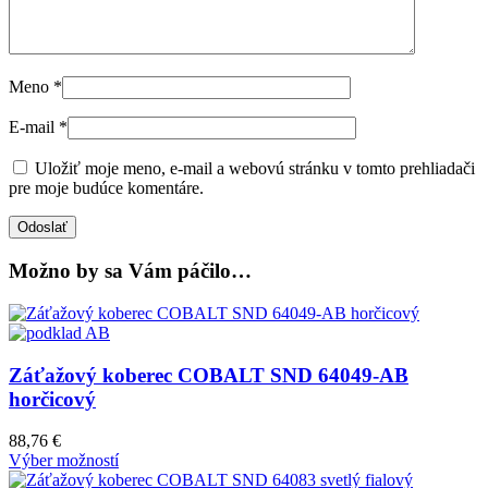
Meno
*
E-mail
*
Uložiť moje meno, e-mail a webovú stránku v tomto prehliadači
pre moje budúce komentáre.
Možno by sa Vám páčilo…
Záťažový koberec COBALT SND 64049-AB
horčicový
88,76
€
Výber možností