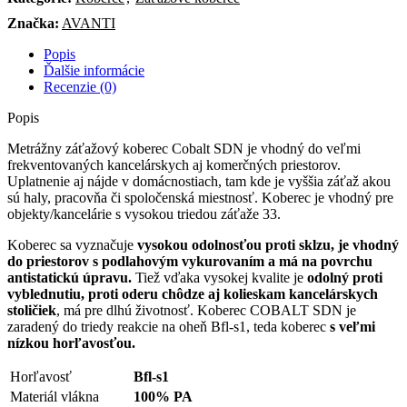
Značka:
AVANTI
Popis
Ďalšie informácie
Recenzie (0)
Popis
Metrážny záťažový koberec Cobalt SDN je vhodný do veľmi
frekventovaných kancelárskych aj komerčných priestorov.
Uplatnenie aj nájde v domácnostiach, tam kde je vyššia záťaž akou
sú haly, pracovňa či spoločenská miestnosť. Koberec je vhodný pre
objekty/kancelárie s vysokou triedou záťaže 33.
Koberec sa vyznačuje
vysokou odolnosťou proti sklzu, je vhodný
do priestorov s podlahovým vykurovaním a má na povrchu
antistatickú úpravu.
Tiež vďaka vysokej kvalite je
odolný proti
vyblednutiu, proti oderu chôdze aj kolieskam kancelárskych
stoličiek
, má pre dlhú životnosť. Koberec COBALT SDN je
zaradený do triedy reakcie na oheň Bfl-s1, teda koberec
s
veľmi
nízkou horľavosťou.
Horľavosť
Bfl-s1
Materiál vlákna
100% PA