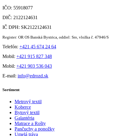
IČO: 55918077
DIČ: 2122124631
IČ DPH: SK2122124631
Register: OR OS Banská Bystrica, oddiel: Sro, vložka č. 47946/S
Telefón:
+421 45 674 24 64
Mobil:
+421 915 827 348
Mobil:
+421 903 536 043
E-mail:
info@edrozd.sk
Sortiment
Metrový textil
Koberce
Bytový textil
Galantéria
Matrace a Rošty
Pančuchy a ponožky
Umelá tráva