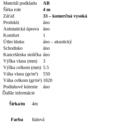
Materiál podkladu
AB
Šírka role
4 m
Záťaž
33 – komerčná vysoká
Protisklz
áno
Antistatická úprava
áno
Komfort
1
Útlm hluku
áno – akustický
Schodisko
áno
Kancelárska stolička
áno
Výška vlasu (mm)
3
Výška celkom (mm)
5.5
Váha vlasu (gr/m²)
550
Váha celkom (gr/m²)
1820
Podlahové kúrenie
áno
Ďalšie informácie
Šírka/m
4m
Farba
fialová