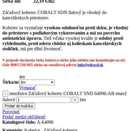
Šírka 4m 22,19 €/m2
Záťažový koberec COBALT SDN fialový je vhodný do
kancelárskych priestorov.
Koberec sa vyznačuje
vysokou odolnosťou proti sklzu, je vhodný
do priestorov s podlahovým vykurovaním a má na povrchu
antistatickú úpravu.
Tiež vďaka vysokej kvalite je
odolný proti
vyblednutiu, proti oderu chôdze aj kolieskam kancelárskych
stoličiek
, má pre dlhú životnosť.
V prípade skrátenia šírky koberca alebo jeho obšitia nás kontaktujte na tel.
čísle 0903 536 043 alebo na emailovej adrese
info@edrozd.sk
4m
Šírka/m
Vymazať
množstvo Záťažový koberec COBALT SND 64096-AB tmavý
fialový
bm
Pridať do košíka
Porovnať
Pridať medzi obľúbené
Katalógové číslo:
A-64096
Kategórie:
Koberce
,
Záťažové koberce