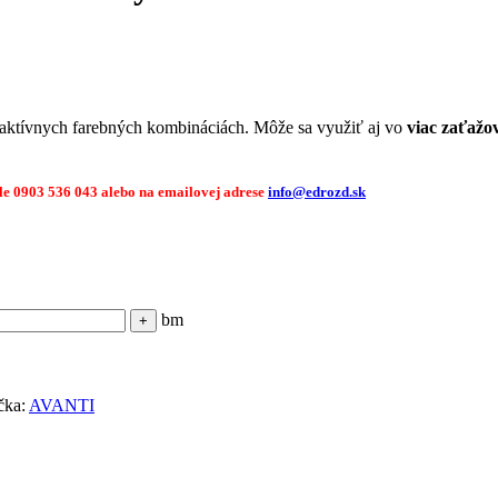
ktívnych farebných kombináciách. Môže sa využiť aj vo
viac zaťažo
ísle 0903 536 043 alebo na emailovej adrese
info@edrozd.sk
bm
čka:
AVANTI