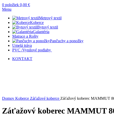
0
položiek
0,00
€
Menu
Metrový textil
Koberce
Bytový textil
Galantéria
Matrace a Rošty
Pančuchy a ponožky
Umelá tráva
PVC /Vynilové podlahy
KONTAKT
Kliknite sem ak chcete zväčšiť
Domov
Koberce
Záťažové koberce
Záťažový koberec MAMMUT 80
Záťažový koberec MAMMUT 80