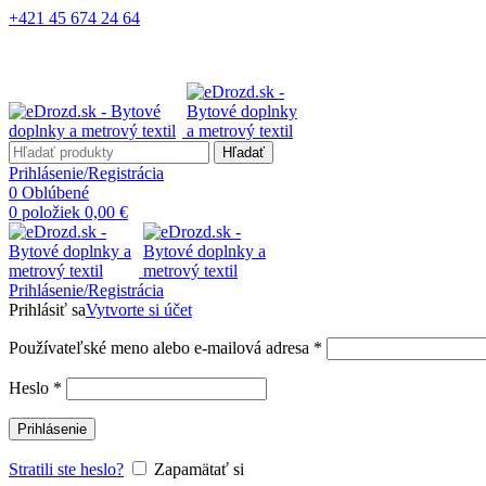
+421 45 674 24 64
Hľadať
Prihlásenie/Registrácia
0
Oblúbené
0
položiek
0,00
€
Prihlásenie/Registrácia
Prihlásiť sa
Vytvorte si účet
Používateľské meno alebo e-mailová adresa
*
Heslo
*
Prihlásenie
Stratili ste heslo?
Zapamätať si