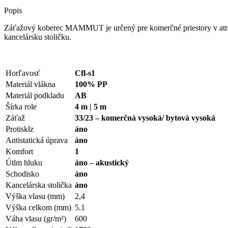
Popis
Záťažový koberec MAMMUT je určený pre komerčné priestory v atrak
kancelársku stoličku.
Horľavosť
Cfl-s1
Materiál vlákna
100% PP
Materiál podkladu
AB
Šírka role
4 m | 5 m
Záťaž
33/23 – komerčná vysoká/ bytová vysoká
Protisklz
áno
Antistatická úprava
áno
Komfort
1
Útlm hluku
áno – akustický
Schodisko
áno
Kancelárska stolička
áno
Výška vlasu (mm)
2,4
Výška celkom (mm)
5.1
Váha vlasu (gr/m²)
600