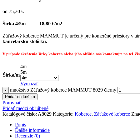
od
75,20
€
Šírka 4/5m 18,80 €/m2
Záťažový koberec MAMMUT je určený pre komerčné priestory v atra
kancelársku stoličku.
V prípade skrátenia šírky koberca alebo jeho obšitia nás kontaktujte na tel. č
4m
5m
Šírka/m
Vymazať
množstvo Záťažový koberec MAMMUT 8029 čierny
Pridať do košíka
Porovnať
Pridať medzi obľúbené
Katalógové číslo:
A8029
Kategórie:
Koberce
,
Záťažové koberce
Zna
Popis
Ďalšie informácie
Recenzie (0)