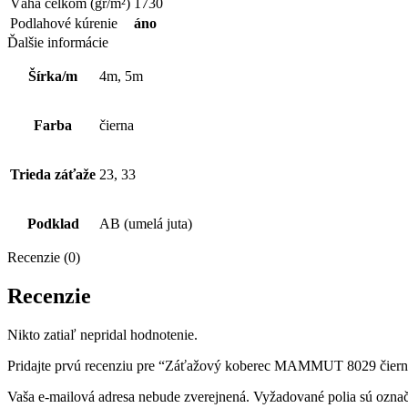
Váha celkom (gr/m²)
1730
Podlahové kúrenie
áno
Ďalšie informácie
Šírka/m
4m, 5m
Farba
čierna
Trieda záťaže
23, 33
Podklad
AB (umelá juta)
Recenzie (0)
Recenzie
Nikto zatiaľ nepridal hodnotenie.
Pridajte prvú recenziu pre “Záťažový koberec MAMMUT 8029 čier
Vaša e-mailová adresa nebude zverejnená.
Vyžadované polia sú ozna