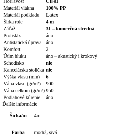
Horľavosť
Cfl-s1
Materiál vlákna
100% PP
Materiál podkladu
Latex
Šírka role
4 m
Záťaž
31 – komerčná stredná
Protisklz
áno
Antistatická úprava
áno
Komfort
2
Útlm hluku
áno – akustický i krokový
Schodisko
nie
Kancelárska stolička
nie
Výška vlasu (mm)
6
Váha vlasu (gr/m²)
900
Váha celkom (gr/m²)
950
Podlahové kúrenie
áno
Ďalšie informácie
Šírka/m
4m
Farba
modrá, sivá