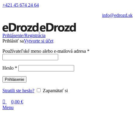
0
+421 45 674 24 64
info@edrozd.sk
Prihlásenie/Registrácia
Prihlásiť sa
Vytvorte si účet
Používateľské meno alebo e-mailová adresa
*
Heslo
*
Prihlásenie
Stratili ste heslo?
Zapamätať si
0,00
€
Menu
Kliknite sem ak chcete zväčšiť