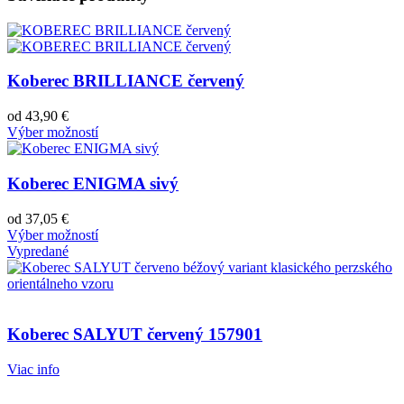
Koberec BRILLIANCE červený
od
43,90
€
Výber možností
Koberec ENIGMA sivý
od
37,05
€
Výber možností
Vypredané
Koberec SALYUT červený 157901
Viac info