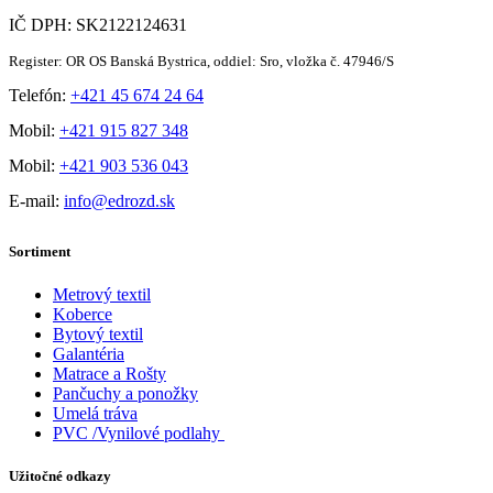
IČ DPH: SK2122124631
Register: OR OS Banská Bystrica, oddiel: Sro, vložka č. 47946/S
Telefón:
+421 45 674 24 64
Mobil:
+421 915 827 348
Mobil:
+421 903 536 043
E-mail:
info@edrozd.sk
Sortiment
Metrový textil
Koberce
Bytový textil
Galantéria
Matrace a Rošty
Pančuchy a ponožky
Umelá tráva
PVC /Vynilové podlahy
Užitočné odkazy