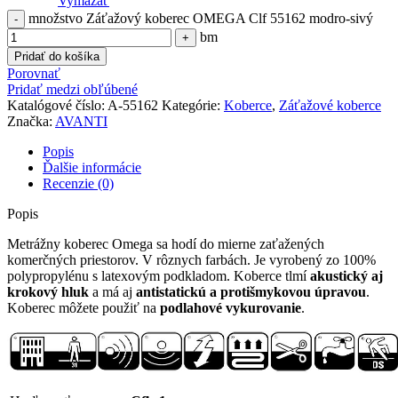
Vymazať
množstvo Záťažový koberec OMEGA Clf 55162 modro-sivý
bm
Pridať do košíka
Porovnať
Pridať medzi obľúbené
Katalógové číslo:
A-55162
Kategórie:
Koberce
,
Záťažové koberce
Značka:
AVANTI
Popis
Ďalšie informácie
Recenzie (0)
Popis
Metrážny koberec Omega sa hodí do mierne zaťažených
komerčných priestorov. V rôznych farbách. Je vyrobený zo 100%
polypropylénu s latexovým podkladom. Koberce tlmí
akustický aj
krokový hluk
a má aj
antistatickú a protišmykovou úpravou
.
Koberec môžete použiť na
podlahové vykurovanie
.