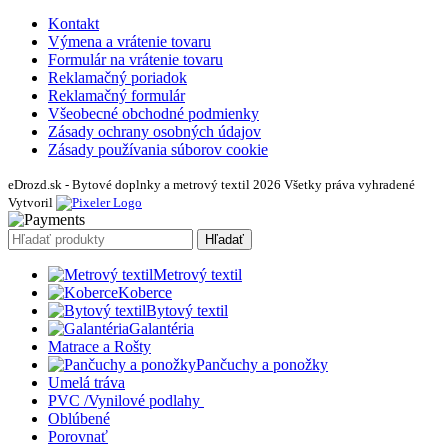
Kontakt
Výmena a vrátenie tovaru
Formulár na vrátenie tovaru
Reklamačný poriadok
Reklamačný formulár
Všeobecné obchodné podmienky
Zásady ochrany osobných údajov
Zásady používania súborov cookie
eDrozd.sk - Bytové doplnky a metrový textil 2026 Všetky práva vyhradené
Vytvoril
Hľadať
Metrový textil
Koberce
Bytový textil
Galantéria
Matrace a Rošty
Pančuchy a ponožky
Umelá tráva
PVC /Vynilové podlahy
Oblúbené
Porovnať