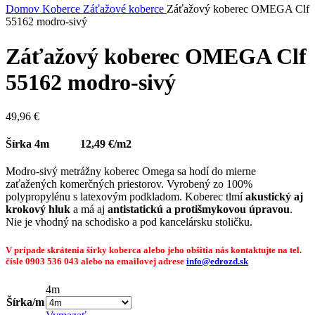
Domov
Koberce
Záťažové koberce
Záťažový koberec OMEGA Clf
55162 modro-sivý
Záťažový koberec OMEGA Clf
55162 modro-sivý
49,96
€
Šírka 4m 12,49 €/m2
Modro-sivý metrážny koberec Omega sa hodí do mierne
zaťažených komerčných priestorov. Vyrobený zo 100%
polypropylénu s latexovým podkladom. Koberec tlmí
akustický aj
krokový hluk
a má aj
antistatickú a protišmykovou úpravou
.
Nie je vhodný na schodisko a pod kancelársku stoličku.
V prípade skrátenia šírky koberca alebo jeho obšitia nás kontaktujte na tel.
čísle 0903 536 043 alebo na emailovej adrese
info@edrozd.sk
4m
Šírka/m