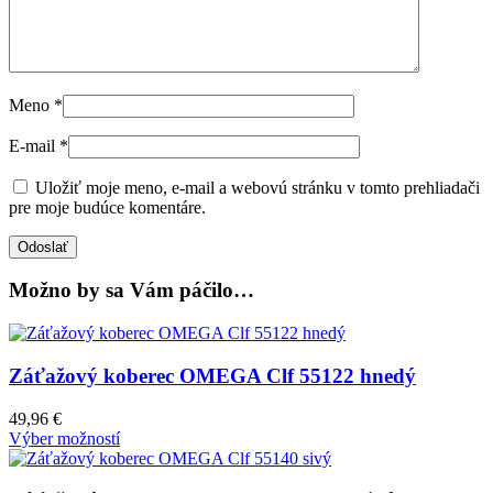
Meno
*
E-mail
*
Uložiť moje meno, e-mail a webovú stránku v tomto prehliadači
pre moje budúce komentáre.
Možno by sa Vám páčilo…
Záťažový koberec OMEGA Clf 55122 hnedý
49,96
€
Výber možností