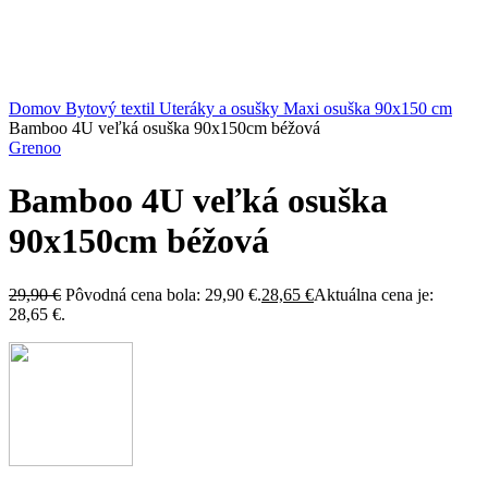
Kliknite sem ak chcete zväčšiť
Domov
Bytový textil
Uteráky a osušky
Maxi osuška 90x150 cm
Bamboo 4U veľká osuška 90x150cm béžová
Grenoo
Bamboo 4U veľká osuška
90x150cm béžová
29,90
€
Pôvodná cena bola: 29,90 €.
28,65
€
Aktuálna cena je:
28,65 €.