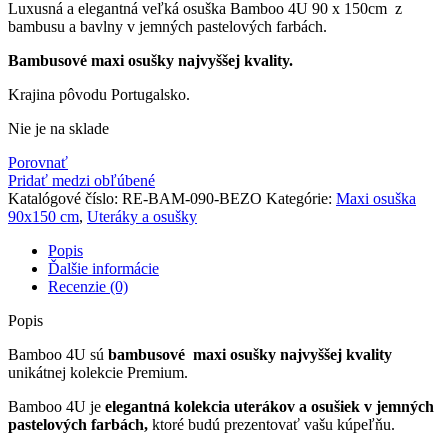
Luxusná a elegantná veľká osuška Bamboo 4U 90 x 150cm z
bambusu a bavlny v jemných pastelových farbách.
Bambusové maxi osušky najvyššej kvality.
Krajina pôvodu Portugalsko.
Nie je na sklade
Porovnať
Pridať medzi obľúbené
Katalógové číslo:
RE-BAM-090-BEZO
Kategórie:
Maxi osuška
90x150 cm
,
Uteráky a osušky
Popis
Ďalšie informácie
Recenzie (0)
Popis
Bamboo 4U sú
bambusové maxi osušky najvyššej kvality
unikátnej kolekcie Premium.
Bamboo 4U je
elegantná kolekcia uterákov a osušiek v jemných
pastelových farbách,
ktoré budú prezentovať vašu kúpeľňu.