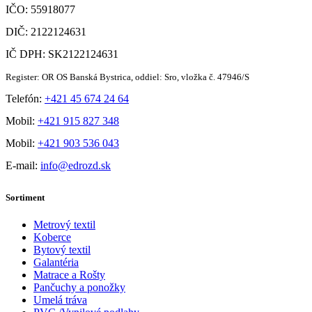
IČO: 55918077
DIČ: 2122124631
IČ DPH: SK2122124631
Register: OR OS Banská Bystrica, oddiel: Sro, vložka č. 47946/S
Telefón:
+421 45 674 24 64
Mobil:
+421 915 827 348
Mobil:
+421 903 536 043
E-mail:
info@edrozd.sk
Sortiment
Metrový textil
Koberce
Bytový textil
Galantéria
Matrace a Rošty
Pančuchy a ponožky
Umelá tráva