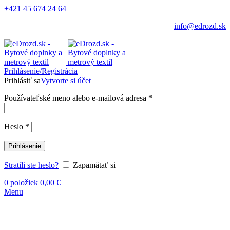
+421 45 674 24 64
info@edrozd.sk
Prihlásenie/Registrácia
Prihlásiť sa
Vytvorte si účet
Používateľské meno alebo e-mailová adresa
*
Heslo
*
Prihlásenie
Stratili ste heslo?
Zapamätať si
0
položiek
0,00
€
Menu
-4%
Vypredané