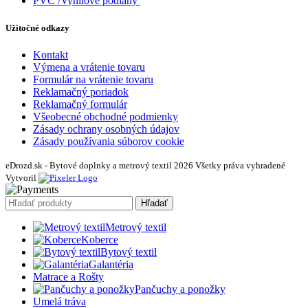
PVC /Vynilové podlahy
Užitočné odkazy
Kontakt
Výmena a vrátenie tovaru
Formulár na vrátenie tovaru
Reklamačný poriadok
Reklamačný formulár
Všeobecné obchodné podmienky
Zásady ochrany osobných údajov
Zásady používania súborov cookie
eDrozd.sk - Bytové doplnky a metrový textil 2026 Všetky práva vyhradené
Vytvoril
Hľadať
Metrový textil
Koberce
Bytový textil
Galantéria
Matrace a Rošty
Pančuchy a ponožky
Umelá tráva