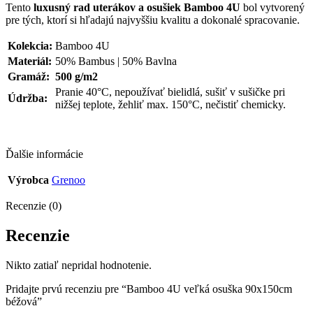
Tento
luxusný rad uterákov a osušiek Bamboo 4U
bol vytvorený
pre tých, ktorí si hľadajú najvyššiu kvalitu a dokonalé spracovanie.
Kolekcia:
Bamboo 4U
Materiál:
50% Bambus | 50% Bavlna
Gramáž:
500 g/m2
Pranie 40°C, nepoužívať bielidlá, sušiť v sušičke pri
Údržba:
nižšej teplote, žehliť max. 150°C, nečistiť chemicky.
Ďalšie informácie
Výrobca
Grenoo
Recenzie (0)
Recenzie
Nikto zatiaľ nepridal hodnotenie.
Pridajte prvú recenziu pre “Bamboo 4U veľká osuška 90x150cm
béžová”