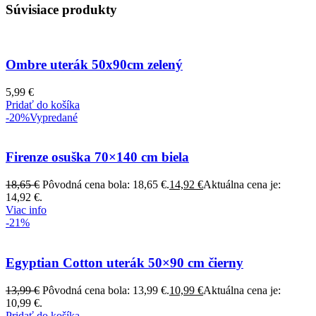
Súvisiace produkty
Ombre uterák 50x90cm zelený
5,99
€
Pridať do košíka
-20%
Vypredané
Firenze osuška 70×140 cm biela
18,65
€
Pôvodná cena bola: 18,65 €.
14,92
€
Aktuálna cena je:
14,92 €.
Viac info
-21%
Egyptian Cotton uterák 50×90 cm čierny
13,99
€
Pôvodná cena bola: 13,99 €.
10,99
€
Aktuálna cena je:
10,99 €.
Pridať do košíka