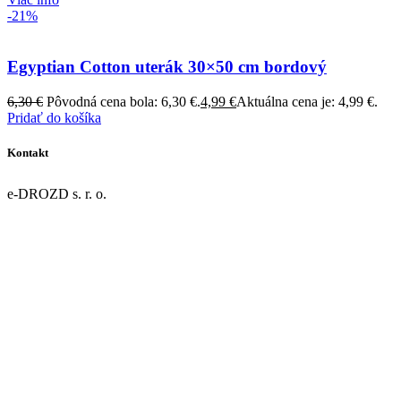
-21%
Egyptian Cotton uterák 30×50 cm bordový
6,30
€
Pôvodná cena bola: 6,30 €.
4,99
€
Aktuálna cena je: 4,99 €.
Pridať do košíka
Kontakt
e-DROZD s. r. o.
Dolná 43/9
967 01 Kremnica
IČO: 55918077
DIČ: 2122124631
IČ DPH: SK2122124631
Register: OR OS Banská Bystrica, oddiel: Sro, vložka č. 47946/S
Telefón:
+421 45 674 24 64