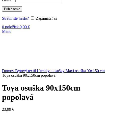
Prihlásenie
Stratili ste heslo?
Zapamätať si
0
položiek
0,00
€
Menu
Kliknite sem ak chcete zväčšiť
Domov
Bytový textil
Uteráky a osušky
Maxi osuška 90x150 cm
Toya osuška 90x150cm popolavá
Toya osuška 90x150cm
popolavá
23,99
€