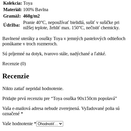
Kolekcia:
Toya
Materiál:
100% Bavlna
Gramáž:
460g/m2
Pranie 40°C, nepoužívať bielidlá, sušiť v sušičke pri
Údržba:
nižšej teplote, žehliť max. 150°C, nečistiť chemicky.
Bavlnené uteráky a osušky Toya v jemných pastelových odtieňoch
ponúkame v troch rozmeroch.
Sú príjemné na dotyk, tvarovo stále, nadýchané a ľahké.
Recenzie (0)
Recenzie
Nikto zatiaľ nepridal hodnotenie.
Pridajte prvú recenziu pre “Toya osuška 90x150cm popolavá”
Vaša e-mailová adresa nebude zverejnená.
Vyžadované polia sú
označené
*
Vaše hodnotenie
*