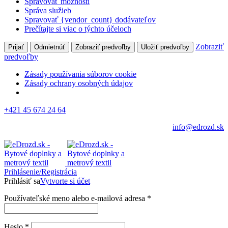
Spravovať možnosti
Správa služieb
Spravovať {vendor_count} dodávateľov
Prečítajte si viac o týchto účeloch
Zobraziť
Prijať
Odmietnúť
Zobraziť predvoľby
Uložiť predvoľby
predvoľby
Zásady používania súborov cookie
Zásady ochrany osobných údajov
+421 45 674 24 64
info@edrozd.sk
Prihlásenie/Registrácia
Prihlásiť sa
Vytvorte si účet
Používateľské meno alebo e-mailová adresa
*
Heslo
*