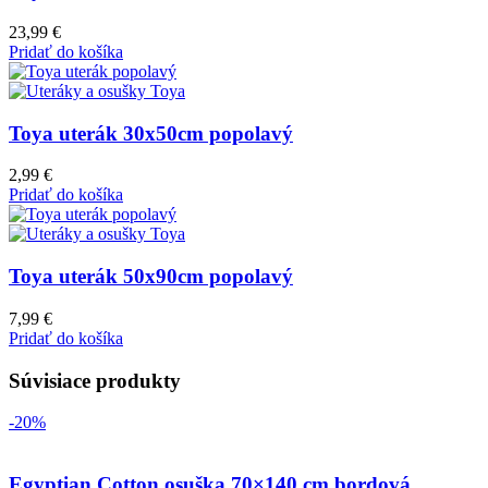
23,99
€
Pridať do košíka
Toya uterák 30x50cm popolavý
2,99
€
Pridať do košíka
Toya uterák 50x90cm popolavý
7,99
€
Pridať do košíka
Súvisiace produkty
-20%
Egyptian Cotton osuška 70×140 cm bordová