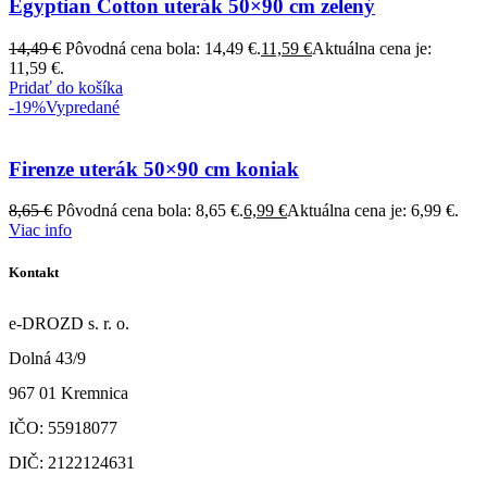
Egyptian Cotton uterák 50×90 cm zelený
14,49
€
Pôvodná cena bola: 14,49 €.
11,59
€
Aktuálna cena je:
11,59 €.
Pridať do košíka
-19%
Vypredané
Firenze uterák 50×90 cm koniak
8,65
€
Pôvodná cena bola: 8,65 €.
6,99
€
Aktuálna cena je: 6,99 €.
Viac info
Kontakt
e-DROZD s. r. o.
Dolná 43/9
967 01 Kremnica
IČO: 55918077
DIČ: 2122124631