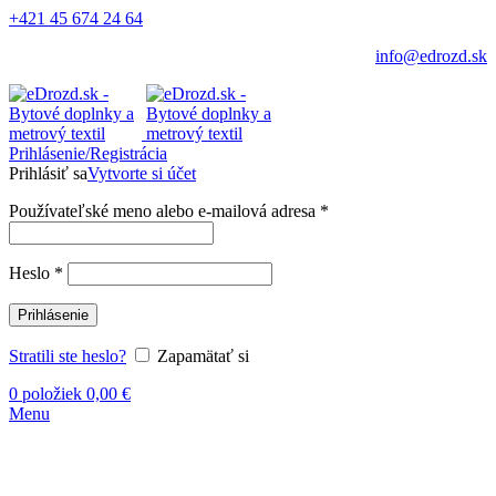
+421 45 674 24 64
info@edrozd.sk
Prihlásenie/Registrácia
Prihlásiť sa
Vytvorte si účet
Používateľské meno alebo e-mailová adresa
*
Heslo
*
Prihlásenie
Stratili ste heslo?
Zapamätať si
0
položiek
0,00
€
Menu