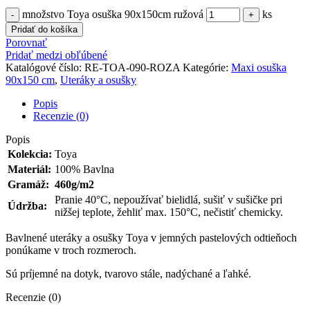
množstvo Toya osuška 90x150cm ružová
ks
Pridať do košíka
Porovnať
Pridať medzi obľúbené
Katalógové číslo:
RE-TOA-090-ROZA
Kategórie:
Maxi osuška
90x150 cm
,
Uteráky a osušky
Popis
Recenzie (0)
Popis
Kolekcia:
Toya
Materiál:
100% Bavlna
Gramáž:
460g/m2
Pranie 40°C, nepoužívať bielidlá, sušiť v sušičke pri
Údržba:
nižšej teplote, žehliť max. 150°C, nečistiť chemicky.
Bavlnené uteráky a osušky Toya v jemných pastelových odtieňoch
ponúkame v troch rozmeroch.
Sú príjemné na dotyk, tvarovo stále, nadýchané a ľahké.
Recenzie (0)