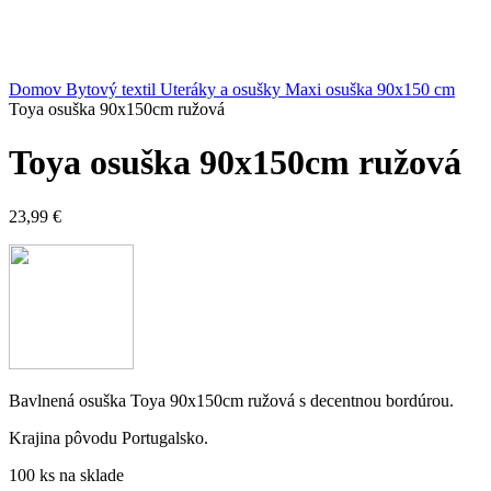
Kliknite sem ak chcete zväčšiť
Domov
Bytový textil
Uteráky a osušky
Maxi osuška 90x150 cm
Toya osuška 90x150cm ružová
Toya osuška 90x150cm ružová
23,99
€
Bavlnená osuška Toya 90x150cm ružová s decentnou bordúrou.
Krajina pôvodu Portugalsko.
100 ks na sklade