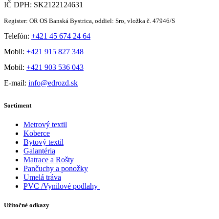
IČ DPH: SK2122124631
Register: OR OS Banská Bystrica, oddiel: Sro, vložka č. 47946/S
Telefón:
+421 45 674 24 64
Mobil:
+421 915 827 348
Mobil:
+421 903 536 043
E-mail:
info@edrozd.sk
Sortiment
Metrový textil
Koberce
Bytový textil
Galantéria
Matrace a Rošty
Pančuchy a ponožky
Umelá tráva
PVC /Vynilové podlahy
Užitočné odkazy